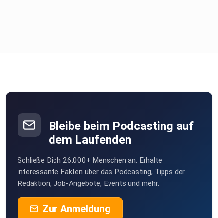
Bleibe beim Podcasting auf
dem Laufenden
Schließe Dich 26.000+ Menschen an. Erhalte
interessante Fakten über das Podcasting, Tipps der
Redaktion, Job-Angebote, Events und mehr.
Zur Anmeldung