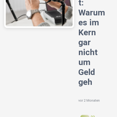
t:
Warum
es im
Kern
gar
nicht
um
Geld
geh
vor 2 Monaten