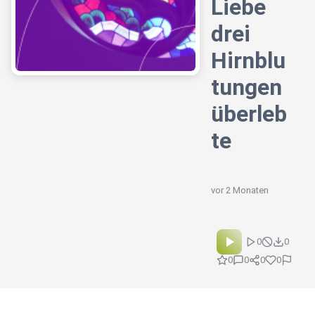
Liebe
drei
Hirnblu
tungen
überleb
te
vor 2 Monaten
0
0
0
0
0
0