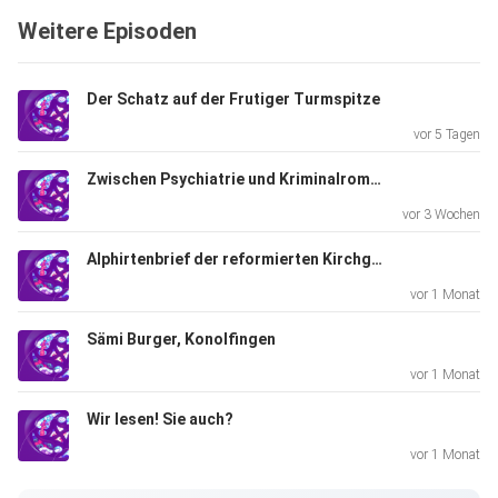
zudem ein
Weitere Episoden
eigenes Schmucklabel. Ihre Perlen sollen den Blick auf das
Gute
lenken und Hoffnung weitergeben.
Der Schatz auf der Frutiger Turmspitze
vor 5 Tagen
Zwischen Psychiatrie und Kriminalroman
vor 3 Wochen
Alphirtenbrief der reformierten Kirchgemeinde Sigriswil
vor 1 Monat
Sämi Burger, Konolfingen
vor 1 Monat
Wir lesen! Sie auch?
vor 1 Monat