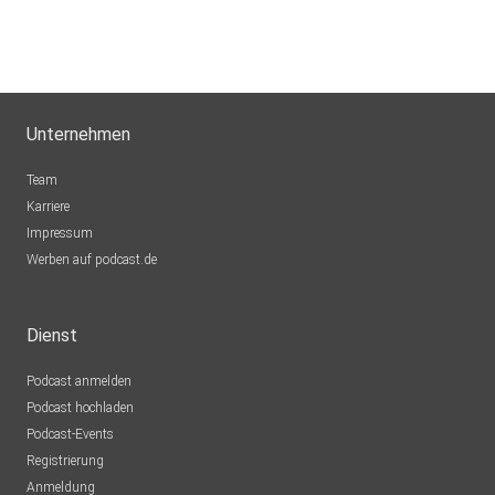
Unternehmen
Team
Karriere
Impressum
Werben auf podcast.de
Dienst
Podcast anmelden
Podcast hochladen
Podcast-Events
Registrierung
Anmeldung