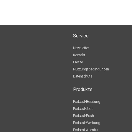
Service
Newsletter
Kontakt
Presse
Nutzungsbedingungen
Datenschutz
Produkte
Podcast-Beratung
Podcast-Jobs
Podcast-Push
Podcast-Werbung
Podcast-Agentur