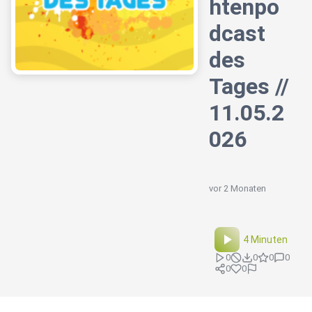
htenpo
dcast
des
Tages //
11.05.2
026
vor 2 Monaten
4 Minuten
0
0
0
0
0
0