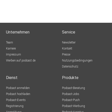
Unternehmen
Service
Team
Newsletter
Karriere
Kontakt
Impressum
Presse
Werben auf podcast.de
Nutzungsbedingungen
Datenschutz
Dienst
Produkte
Podcast anmelden
Podcast-Beratung
Podcast hochladen
Podcast-Jobs
Podcast-Events
Podcast-Push
Registrierung
Podcast-Werbung