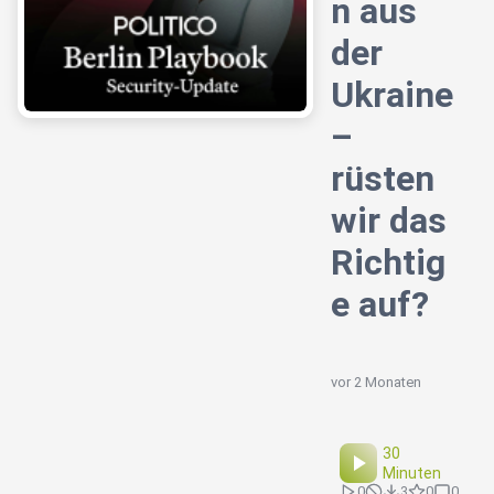
n aus
der
Ukraine
–
rüsten
wir das
Richtig
e auf?
vor 2 Monaten
30
Minuten
0
3
0
0