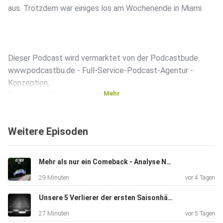
aus. Trotzdem war einiges los am Wochenende in Miami.
Dieser Podcast wird vermarktet von der Podcastbude.
www.podcastbu.de - Full-Service-Podcast-Agentur -
Konzeption,
Mehr
Produktion, Vermarktung, Distribution und Hosting.
Du möchtest deinen Podcast auch kostenlos hosten und
Weitere Episoden
damit Geld
verdienen?
Dann schaue auf www.kostenlos-hosten.de und informiere
Mehr als nur ein Comeback - Analyse NLS 7 und IMSA
dich.
29 Minuten
vor 4 Tagen
Dort erhältst du alle Informationen zu unseren kostenlosen
Podcast-Hosting-Angeboten. kostenlos-hosten.de ist ein
Unsere 5 Verlierer der ersten Saisonhälfte | Formel 1 2026
Produkt
27 Minuten
vor 5 Tagen
der Podcastbude.