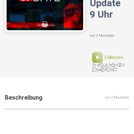
Update
9 Uhr
vor 2 Monaten
5 Minuten
0
0
0
0
0
0
0
Beschreibung
vor 2 Monaten