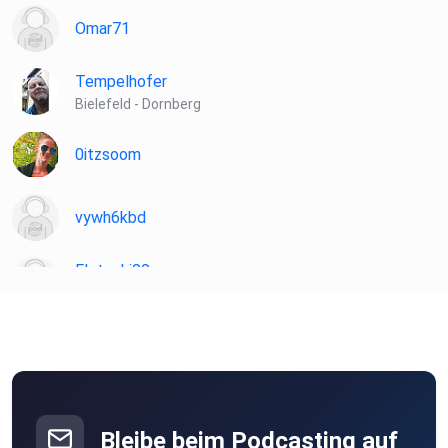
Omar71
Tempelhofer
Bielefeld - Dornberg
0itzsoom
vywh6kbd
Flotschi00
Innsbruck
derdickedaniel
Köln
Bleibe beim Podcasting auf