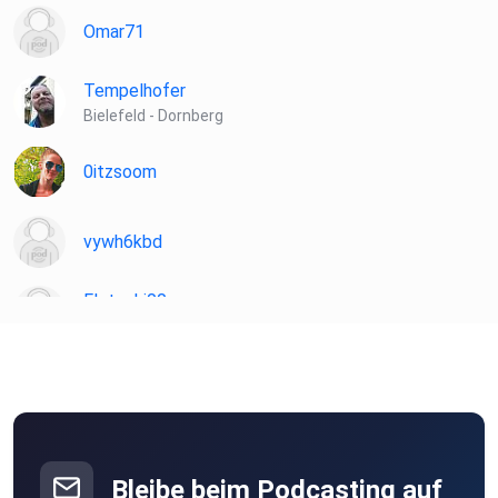
Omar71
Tempelhofer
Bielefeld - Dornberg
0itzsoom
vywh6kbd
Flotschi00
Innsbruck
derdickedaniel
Köln
Bleibe beim Podcasting auf