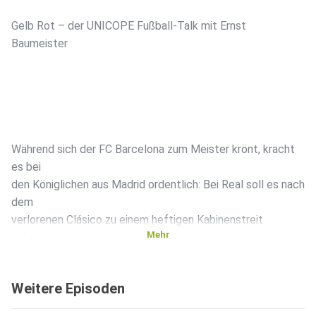
Gelb Rot – der UNICOPE Fußball-Talk mit Ernst
Baumeister ️
Während sich der FC Barcelona zum Meister krönt, kracht
es bei
den Königlichen aus Madrid ordentlich: Bei Real soll es nach
dem
verlorenen Clásico zu einem heftigen Kabinenstreit
Mehr
gekommen sein.
Im Mittelpunkt: Federico Valverde, der nach der
Auseinandersetzung sogar im Krankenhaus behandelt
Weitere Episoden
werden musste.
Genau deshalb sprechen wir diesmal über die Frage: Wie