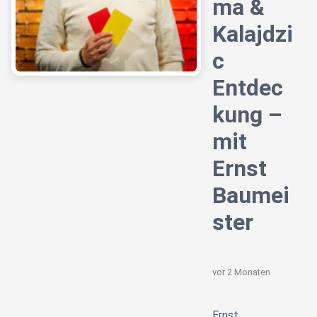
ma &
Kalajdzi
c
Entdec
kung –
mit
Ernst
Baumei
ster
vor 2 Monaten
Ernst