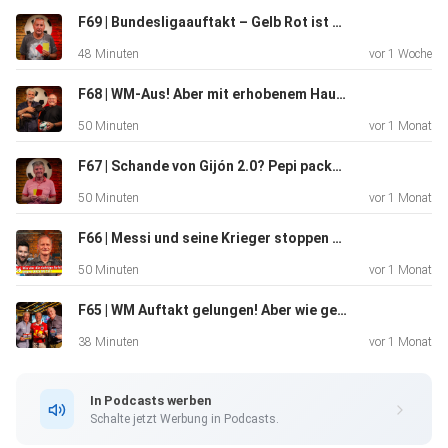
ging es
F69 | Bundesligaauftakt – Gelb Rot ist zurück mit Peter Pacult
eigentlich früher in den Kabinen des österreichischen
48 Minuten
vor 1 Woche
Fußballs
zu? Gab es damals auch echte Kabinenfights, harte
F68 | WM-Aus! Aber mit erhobenem Haupt? - mit Dirk Stermann & Thomas Steiner
Ansagen und
50 Minuten
vor 1 Monat
Reibereien unter Spielern? Austria-Legende Ernst
Baumeister und
F67 | Schande von Gijón 2.0? Pepi packt aus wie’s damals wirklich war! - mit Josef Degeorgi
unsere Experten packen einige legendäre Schmankerl aus
50 Minuten
vor 1 Monat
der alten
Fußballzeit aus.
F66 | Messi und seine Krieger stoppen Österreich – VORERST! Mit Heinz Palme
50 Minuten
vor 1 Monat
F65 | WM Auftakt gelungen! Aber wie gehts weiter?
38 Minuten
vor 1 Monat
Außerdem erzählt Baumeister von seiner wohl größten
In Podcasts werben
Entdeckungen:
Schalte jetzt Werbung in Podcasts.