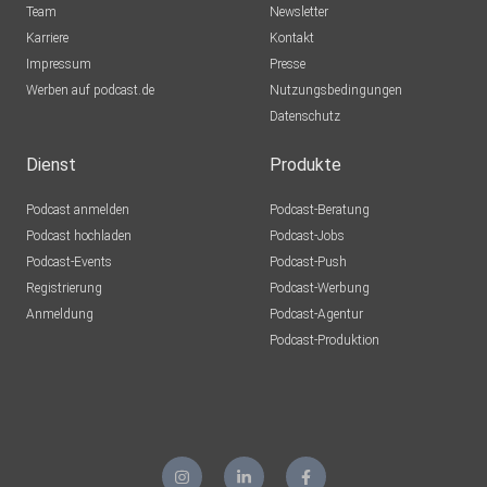
Team
Newsletter
Startguthaben
Karriere
Kontakt
Impressum
Presse
Werben auf podcast.de
Nutzungsbedingungen
mit dem Anmeldecode: „gelbrot15“
Datenschutz
Dienst
Produkte
Podcast anmelden
Podcast-Beratung
Podcast hochladen
Podcast-Jobs
Podcast-Events
Podcast-Push
⸻
Registrierung
Podcast-Werbung
Anmeldung
Podcast-Agentur
Podcast-Produktion
Mehr Gelb Rot