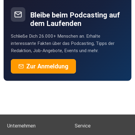
Bleibe beim Podcasting auf
dem Laufenden
⸻
Schließe Dich 26.000+ Menschen an. Erhalte
interessante Fakten über das Podcasting, Tipps der
Redaktion, Job-Angebote, Events und mehr.
Zur Anmeldung
ADMIRAL
Unternehmen
Service
Sicher dir als Neukunde bei unserem Werbepartner
ADMIRAL 15 Euro