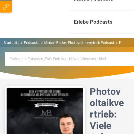
Erlebe Podcasts
Startseite
Podcasts
Merian Becker Photovoltaikvertrieb Podcast
Photovolt
Photov
oltaikve
rtrieb:
Viele