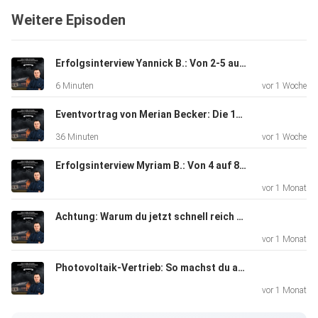
Folge mir auch auf Instagram: @merian_becker -
Weitere Episoden
https://www.instagram.com/merian_becker/
Erfolgsinterview Yannick B.: Von 2-5 auf 13 Anlagen im Monat Nur durch Eigenleads!
Bewirb dich auf ein kostenloses Erstgespräch unter:
6 Minuten
vor 1 Woche
https://www.merianbecker.com
Eventvortrag von Merian Becker: Die 11 Prinzipien der Topverkäufer (Photovoltaikvertrieb)
36 Minuten
vor 1 Woche
Erfolgsinterview Myriam B.: Von 4 auf 8 Anlagen im Monat als Nebenberuflerin ohne mehr Zeitaufwand!
vor 1 Monat
Achtung: Warum du jetzt schnell reich werden musst! (Photovoltaikvertrieb)
vor 1 Monat
Photovoltaik-Vertrieb: So machst du aus „Ich möchte noch abwarten/vergleichen“ einen Abschluss!
vor 1 Monat