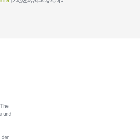
nuten
0
0
0
0
0
0
 The
a und
 der