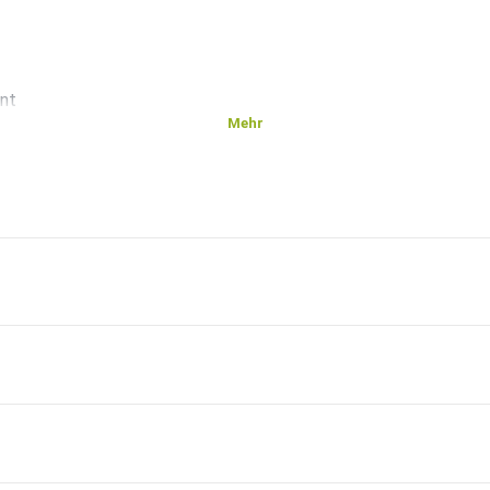
nnt
Mehr
n oder
oder