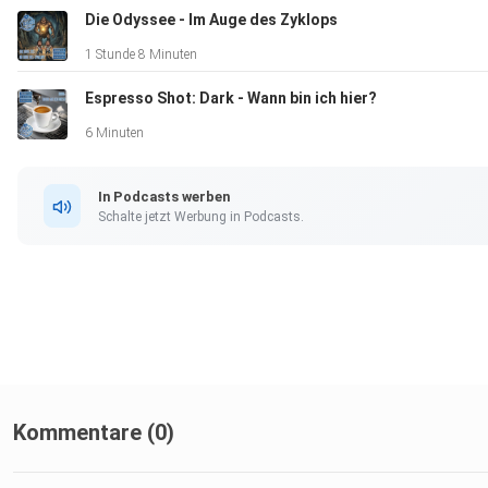
Die Odyssee - Im Auge des Zyklops
1 Stunde 8 Minuten
Wir wünschen euch viel Spaß im Streamkaffee mit Folge 84, 
Espresso Shot: Dark - Wann bin ich hier?
Jörg und Marc.
6 Minuten
Besucht uns auf:
In Podcasts werben
Schalte jetzt Werbung in Podcasts.
⁠unserer Homepage⁠⁠
⁠Facebook⁠⁠⁠ ⁠Instagram⁠⁠⁠.
Wir freuen uns sehr über ein kostenloses Abo. Aktiviert die
Kommentare (0)
Glocke, damit ihr keine Folge mehr verpasst. Über eine
Sternebewertung freuen wir uns genauso. Danke dass ihr