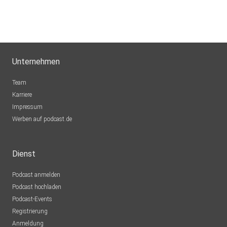
Unternehmen
Team
Karriere
Impressum
Werben auf podcast.de
Dienst
Podcast anmelden
Podcast hochladen
Podcast-Events
Registrierung
Anmeldung