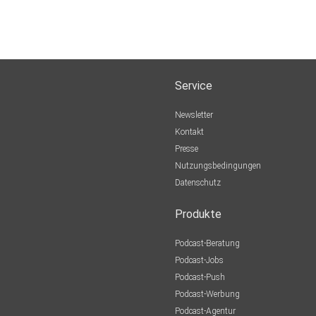
Service
Newsletter
Kontakt
Presse
Nutzungsbedingungen
Datenschutz
Produkte
Podcast-Beratung
Podcast-Jobs
Podcast-Push
Podcast-Werbung
Podcast-Agentur