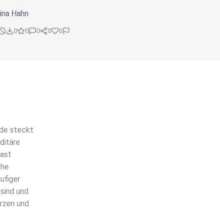
ina Hahn
0
0
0
0
0
nde steckt
ditäre
Gast
che
ufiger
sind und
rzen und