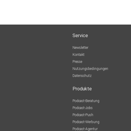
Service
Newsletter
Kontakt
Presse
Nutzungsbedingungen
Datenschutz
Produkte
Podcast-Beratung
Podcast-Jobs
Podcast-Push
Podcast-Werbung
Podcast-Agentur