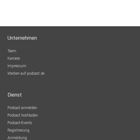
Unternehmen
Team
Karriere
Impressum
Werben auf podcast.de
Dienst
Podcast anmelden
Podcast hochladen
Podcast-Events
Registrierung
Anmeldung