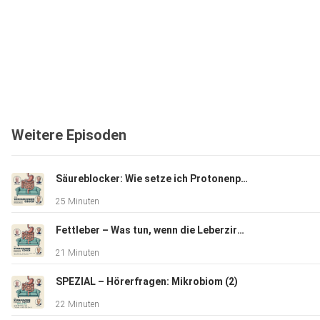
Weitere Episoden
Säureblocker: Wie setze ich Protonenpumpenhemmer (PPI) erfolgreich ab?
25 Minuten
Fettleber – Was tun, wenn die Leberzirrhose droht?
21 Minuten
SPEZIAL – Hörerfragen: Mikrobiom (2)
22 Minuten