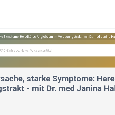
rke Symptome: Hereditäres Angioödem im Verdauungstrakt - mit Dr. med Janina H
rsache, starke Symptome: Her
strakt - mit Dr. med Janina H