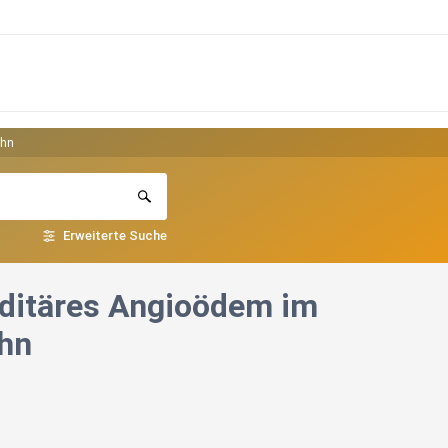
ahn
Erweiterte Suche
editäres Angioödem im
ahn