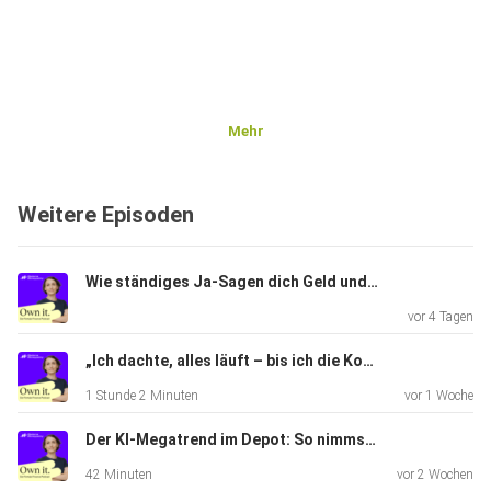
Mehr
Weitere Episoden
Wie ständiges Ja-Sagen dich Geld und Freiheit kostet – MMP meets Ruth Moschner | Episode #473
vor 4 Tagen
„Ich dachte, alles läuft – bis ich die Kosten sah" – Money Stories: Sandra | Episode #472
1 Stunde 2 Minuten
vor 1 Woche
Der KI-Megatrend im Depot: So nimmst du ihn mit, ohne dich zu verzocken | Moneytalk | Episode #471
42 Minuten
vor 2 Wochen