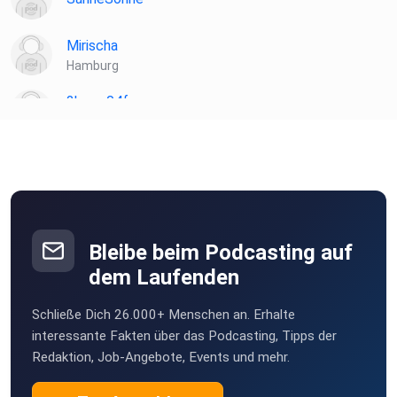
Mirischa
Hamburg
2becc04f
Breisach am Rhein
WilderKoreander
Berlin
Davor
Oberderdingen
Bleibe beim Podcasting auf
Evsche
dem Laufenden
Ebersbach adF
Schließe Dich 26.000+ Menschen an. Erhalte
MichaelaHoelters
interessante Fakten über das Podcasting, Tipps der
Krefeld
Redaktion, Job-Angebote, Events und mehr.
Marionbalschuweit