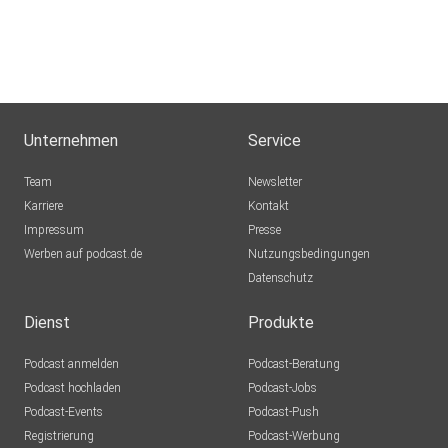
Hykeee
Bocholt
Mexkey
Nein
Unternehmen
Service
sporty1121
Team
Newsletter
Warum
Karriere
Kontakt
Impressum
Axolotll
Presse
Werben auf podcast.de
München
Nutzungsbedingungen
Datenschutz
atzebauer
Höchstadt
Dienst
Produkte
KaMu1921
Podcast anmelden
Podcast-Beratung
München
Podcast hochladen
Podcast-Jobs
Podcast-Events
Podcast-Push
Einstein1966
Registrierung
Podcast-Werbung
berlin