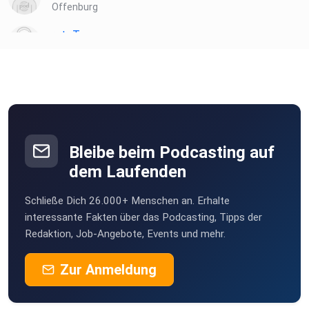
Offenburg
roteTara
Aachen
Norbertmauz
Pfullingen
HeinzBoettjer
Bremen
Bleibe beim Podcasting auf
Turkan
dem Laufenden
Köln
Schließe Dich 26.000+ Menschen an. Erhalte
Erdmaennchen
interessante Fakten über das Podcasting, Tipps der
Göttingen
Redaktion, Job-Angebote, Events und mehr.
KaeptnBlaubaer99
Zur Anmeldung
Stuttgart
vy00ha7d