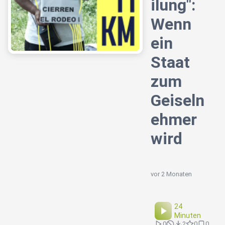
ilung":
Wenn
ein
Staat
zum
Geiseln
ehmer
wird
vor 2 Monaten
24
Minuten
0
2
0
0