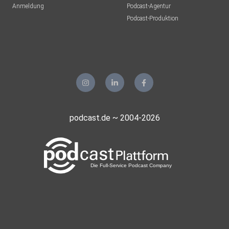
Anmeldung
Podcast-Agentur
adelmensur
Podcast-Produktion
Dortmund
pawlow
wolfratshausen
Florian85
Rostock
Maro68
podcast.de ~ 2004-2026
Frankfurt am Main
Alinas07
Hamburg
Fliesstal
Berlin
Doytol
Marokkko