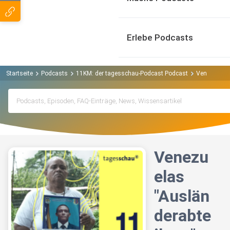
Erlebe Podcasts
Startseite
Podcasts
11KM: der tagesschau-Podcast Podcast
Venezuelas 
Venezu
elas
"Auslän
derabte