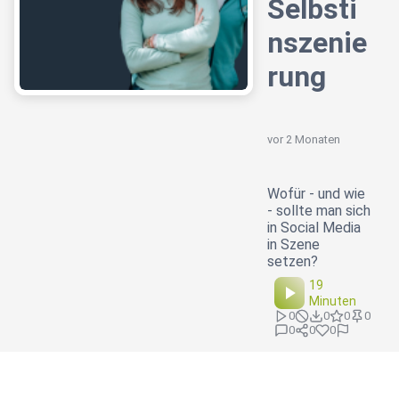
Selbsti
nszenie
rung
vor 2 Monaten
Wofür - und wie
- sollte man sich
in Social Media
in Szene
setzen?
19
Minuten
0
0
0
0
0
0
0