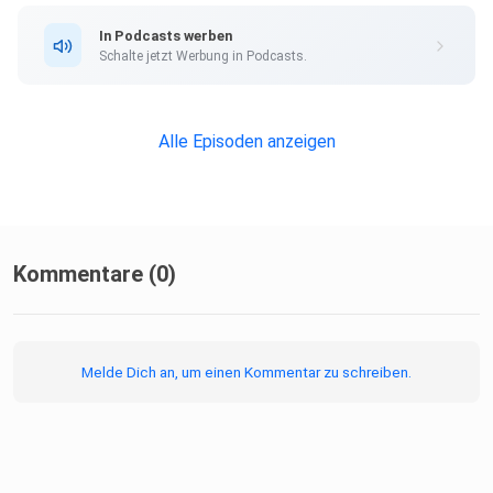
yeet-Podcast: yeet-Redakteur* innen befragen Expert*
In Podcasts werben
innen und
Schalte jetzt Werbung in Podcasts.
Influencer* innen und begeben sich auf die Suche nach den
großen
und kleinen Perspektiven auf die digitalen Kirchen-Räume
Alle Episoden anzeigen
und Welten
in den Sozialen Medien.
Kommentare (0)
Melde Dich an, um einen Kommentar zu schreiben.