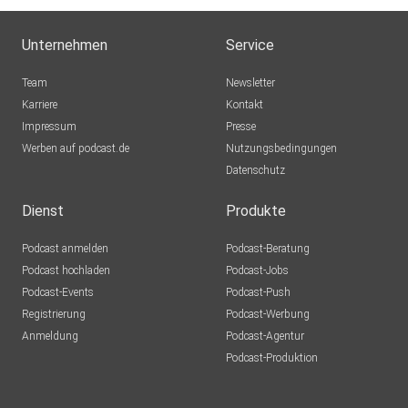
Unternehmen
Service
Team
Newsletter
Karriere
Kontakt
Impressum
Presse
Werben auf podcast.de
Nutzungsbedingungen
Datenschutz
Dienst
Produkte
Podcast anmelden
Podcast-Beratung
Podcast hochladen
Podcast-Jobs
Podcast-Events
Podcast-Push
Registrierung
Podcast-Werbung
Anmeldung
Podcast-Agentur
Podcast-Produktion