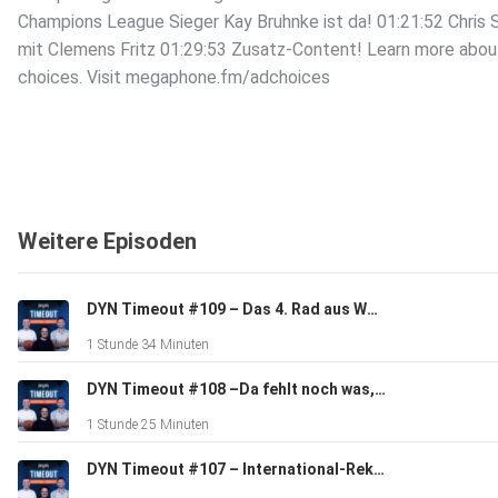
Champions League Sieger Kay Bruhnke ist da! 01:21:52 Chris
mit Clemens Fritz 01:29:53 Zusatz-Content! Learn more abou
choices. Visit megaphone.fm/adchoices
Weitere Episoden
DYN Timeout #109 – Das 4. Rad aus Würzburg und ein Bessermacher – mit Tim Eisenberger und Felix Engel
1 Stunde 34 Minuten
DYN Timeout #108 –Da fehlt noch was, da kommt nix mehr!
1 Stunde 25 Minuten
DYN Timeout #107 – International-Rekord! Fluch oder Segen? – mit David McCray