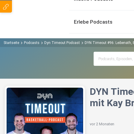
Erlebe Podcasts
Startseite
Podcasts
Dyn Timeout Podcast
DYN Timeout #96: Leibenath, 
DYN Timeo
mit Kay B
vor 2 Monaten