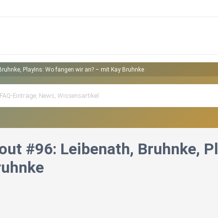
Bruhnke, PlayIns: Wo fangen wir an? – mit Kay Bruhnke
ut #96: Leibenath, Bruhnke, Pl
ruhnke