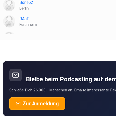
Boris62
Berlin
RAaF
Forchheim
widzki.vw
Bleibe beim Podcasting auf de
Schließe Dich 26.000+ Menschen an. Erhalte interessante Fak
Zur Anmeldung