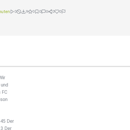
nuten
0
9
0
0
0
0
0
Wir
 und
s FC
ison
:45 Der
13 Der