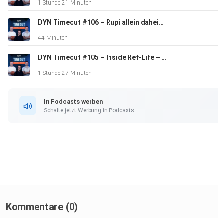
1 Stunde 21 Minuten
DYN Timeout #106 – Rupi allein daheim (mit vier Weltmeistern!)
44 Minuten
DYN Timeout #105 – Inside Ref-Life – mit Robert Lottermoser & Benedikt Loder
1 Stunde 27 Minuten
In Podcasts werben
Schalte jetzt Werbung in Podcasts.
Kommentare (0)