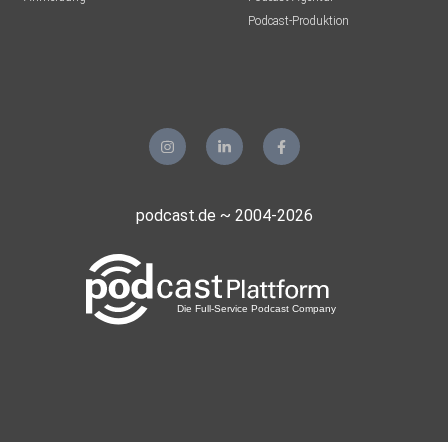
Podcast-Produktion
10tacle
dbkyuylw
vonsky-beat
podcast.de ~ 2004-2026
Pianotuerm
pedrof1
Schmidmühlen
jan.fischer.berlin
discko