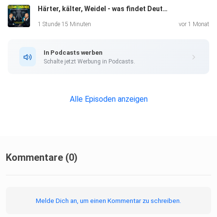
Härter, kälter, Weidel - was findet Deutschland an der Anti-Mutti?
1 Stunde 15 Minuten
vor 1 Monat
Shownotes:
In Podcasts werben
Schalte jetzt Werbung in Podcasts.
Hajo empfiehlt Die Tagesordnung von Éric Vuillard und
Alle Episoden anzeigen
Der Tod hat einen langen Atem. Band 3 der
Berliner Krimireihe Laufende Ermittlungen vom
sympathischen
Autorenduo Achilles
Kommentare (0)
Frank empfiehlt: Patria von Fernando Aramburu
Melde Dich an, um einen Kommentar zu schreiben.
Elefantenrunde bei Instagram