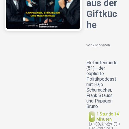
aus der
Giftküc
he
vor 2 Monaten
Elefantenrunde
(51) - der
explicite
Politikpodcast
mit Hajo
Schumacher,
Frank Stauss
und Papagei
Bruno
1 Stunde 14
Minuten
2
5
0
0
0
0
0