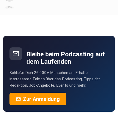
Instagram.
wivvnbqf
Hajo auf Instagram
Stapelulle
Köln
Franks Webseite
orlandoria
Nürnberg
Bleibe beim Podcasting auf
Gwido
Berlin-Mitte-Talk - der P&K-Podcast mit Tobias Schmidt
dem Laufenden
Königs Wusterhausen
Schließe Dich 26.000+ Menschen an. Erhalte
WoKro
Podcastradar von p&kU
interessante Fakten über das Podcasting, Tipps der
Dresden
Redaktion, Job-Angebote, Events und mehr.
WeStolz
Zur Anmeldung
Münster
Herzlichsten Dank an die großartige Anne Hufnagl fürs
Coverfoto
shaedster
und an den tapferen Robert Feldmann für den Schnitt.
Berlin