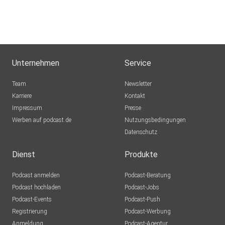
DerVinsi
Hosted on Acast. See acast.com/privacy for more
Steinheim-Vinsebeck
information.
rqoid2os
Unternehmen
Service
AnneSteiger
Team
Newsletter
Würzburg
Karriere
Kontakt
Impressum
Bwegenk
Presse
Werben auf podcast.de
Versmold
Nutzungsbedingungen
Datenschutz
AKAle
Dienst
Produkte
Podcast anmelden
Podcast-Beratung
hgj6apto
Podcast hochladen
Podcast-Jobs
Podcast-Events
Podcast-Push
qh9rgwga
Registrierung
Podcast-Werbung
Anmeldung
Podcast-Agentur