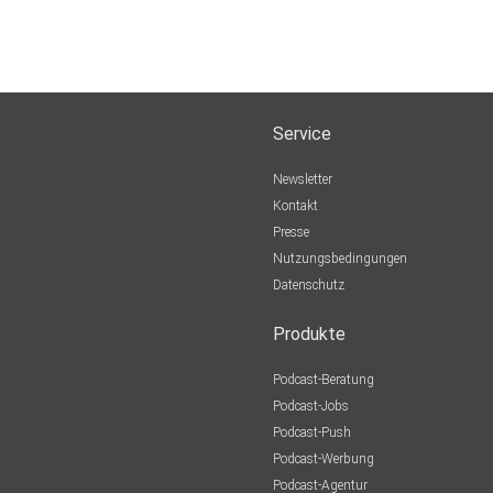
Service
Newsletter
Kontakt
Presse
Nutzungsbedingungen
Datenschutz
Produkte
Podcast-Beratung
Podcast-Jobs
Podcast-Push
Podcast-Werbung
Podcast-Agentur