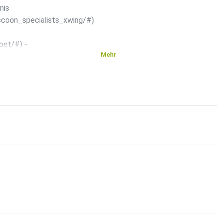
nis
ccoon_specialists_xwing/#)
oet/#) -
Mehr
hive/#)
 über
Episoden
 by
si=ae4dff7be83a406b