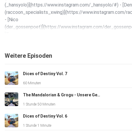
(_hansyolo)](https://www.instagram.com/_hansyolo/#) - [Den
(raccoon_specialists_xwing)](https://www.instagram.com/ra
- [Nico
(der_gossenpoet)](https://www.instagram.com/der_gossenp
[Tom
(holotomsarchive)](https://www.instagram.com/holotomsarc
Schreibt uns: heirtotheempire.pod@gmail.com Wir freuen uns
Weitere Episoden
euer Feedback zur Folge und darauf, euch bei den nächsten 
wieder dabeizuhaben! ️ Alle Rechte gehören ihren jeweiligen
Eigentümern. Star Wars Themes by John Williams Show Clips
Dices of Destiny Vol. 7
Disney/Lucasfilm
60 Minuten
https://open.spotify.com/show/04P3i1D97IUcolvzz5gpCM?
The Mandalorian & Grogu - Unsere Gedanken
1 Stunde 50 Minuten
Dices of Destiny Vol. 6
1 Stunde 1 Minute