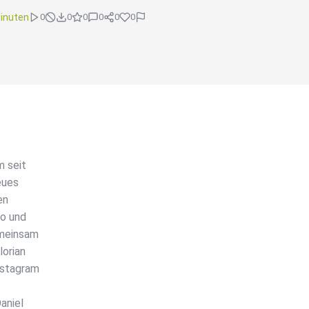
inuten
0
0
0
0
0
0
m seit
eues
en
co und
emeinsam
lorian
nstagram
aniel