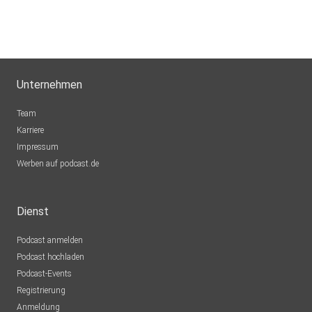
Unternehmen
Team
Karriere
Impressum
Werben auf podcast.de
Dienst
Podcast anmelden
Podcast hochladen
Podcast-Events
Registrierung
Anmeldung