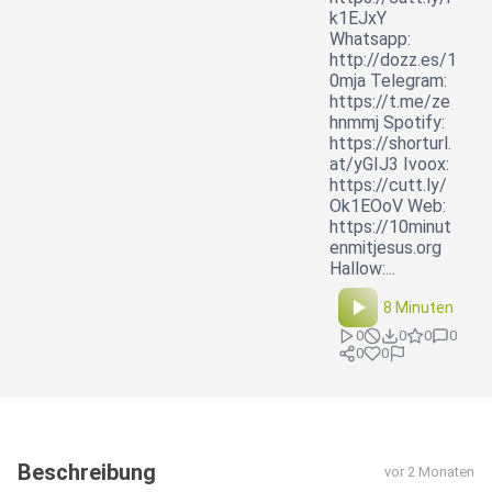
k1EJxY
Whatsapp:
http://dozz.es/1
0mja Telegram:
https://t.me/ze
hnmmj Spotify:
https://shorturl.
at/yGIJ3 Ivoox:
https://cutt.ly/
Ok1EOoV Web:
https://10minut
enmitjesus.org
Hallow:...
8 Minuten
0
0
0
0
0
0
Beschreibung
vor 2 Monaten