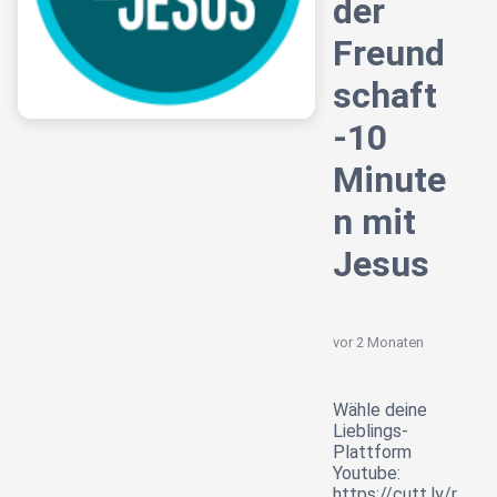
der
Freund
schaft
-10
Minute
n mit
Jesus
vor 2 Monaten
Wähle deine
Lieblings-
Plattform
Youtube:
https://cutt.ly/r