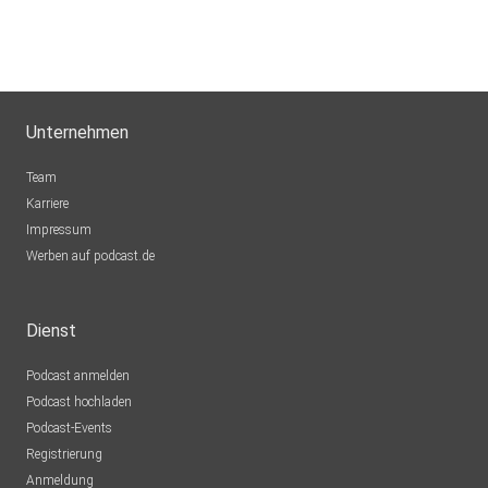
Unternehmen
Team
Karriere
Impressum
Werben auf podcast.de
Dienst
Podcast anmelden
Podcast hochladen
Podcast-Events
Registrierung
Anmeldung