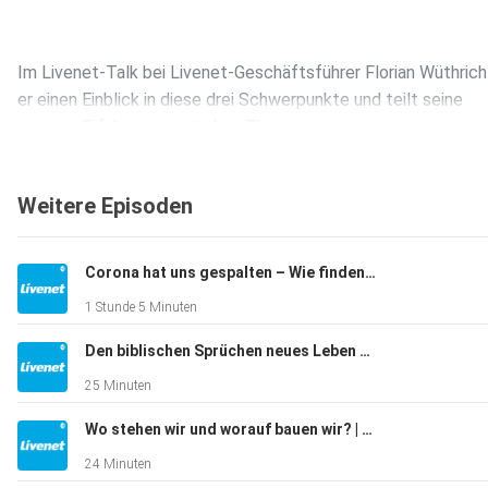
Im Livenet-Talk bei Livenet-Geschäftsführer Florian Wüthrich
er einen Einblick in diese drei Schwerpunkte und teilt seine
eigenen Erfahrungen mit dem Thema.
Weitere Episoden
Corona hat uns gespalten – Wie finden wir wieder zusammen? | Peter Schneeberger und Samuel Kullmann
1 Stunde 5 Minuten
Buch «Führungweise»:
https://www.fontis-shop.ch/products/fuhrungsweise
Den biblischen Sprüchen neues Leben einhauchen | Andrea und Konrad Blaser
25 Minuten
Wo stehen wir und worauf bauen wir? | Christof Inniger
24 Minuten