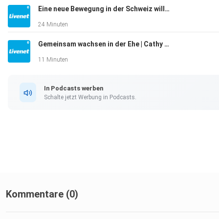
Eine neue Bewegung in der Schweiz will Kirche nach aussen denken | David Gronau
Dir gefällt unsere Arbeit?
24 Minuten
Unterstütze uns hier: https://www.livenet.ch/spende
Gemeinsam wachsen in der Ehe | Cathy und Daniel Zindel
Vielen Dank für deinen Beitrag!
11 Minuten
In Podcasts werben
Mehr Impulse findest du auch hier!
Schalte jetzt Werbung in Podcasts.
Instagram: https://www.instagram.com/livenet.ch/
Livenet-Portal: https://www.livenet.ch/
#leitung #führungskraft #buch #autor
Kommentare (0)