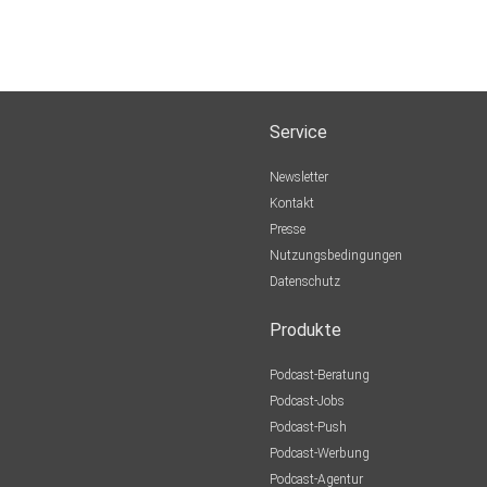
Service
Newsletter
Kontakt
Presse
Nutzungsbedingungen
Datenschutz
Produkte
Podcast-Beratung
Podcast-Jobs
Podcast-Push
Podcast-Werbung
Podcast-Agentur