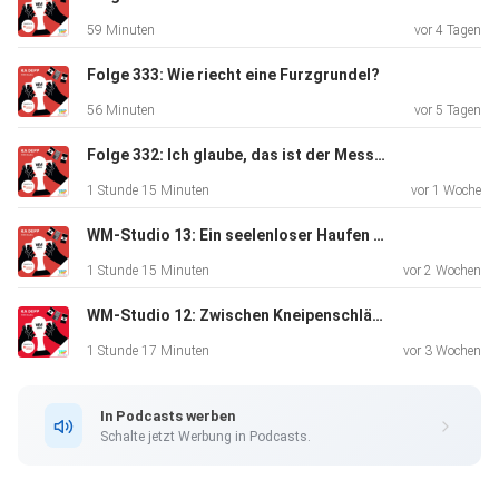
keine Lust
59 Minuten
vor 4 Tagen
hatte, noch ein letztes Mal so zu tun, als wäre der 1. FC
Nürnberg
Folge 333: Wie riecht eine Furzgrundel?
ein einziger Wohlfühl-Verein. Benjamin Goller verlässt den
56 Minuten
vor 5 Tagen
Verein
durch die Hintertür - verständlicherweise, oder auch nicht.
Folge 332: Ich glaube, das ist der Messias
Mit dem
1 Stunde 15 Minuten
vor 1 Woche
Spiel in Hannover endet am kommenden Wochenende eine
durchwachsene
WM-Studio 13: Ein seelenloser Haufen Fleisch
Spielzeit - und beginnt schon wieder die nächste. Die
1 Stunde 15 Minuten
vor 2 Wochen
Planungen am
WM-Studio 12: Zwischen Kneipenschlägerei und Fußball
Valznerweiher laufen natürlich (hoffentlich) längst, weshalb
auch
1 Stunde 17 Minuten
vor 3 Wochen
im Podcast darüber gesprochen wird, was sich denn ein
Verein wie
In Podcasts werben
der 1. FC Nürnberg zum Saisonziel nehmen sollte.
Schalte jetzt Werbung in Podcasts.
Prominente
Nebenrollen spielen diesmal Enten, Santana und