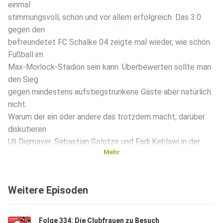
einmal
stimmungsvoll, schön und vor allem erfolgreich. Das 3:0
gegen den
befreundetet FC Schalke 04 zeigte mal wieder, wie schön
Fußball im
Max-Morlock-Stadion sein kann. Überbewerten sollte man
den Sieg
gegen mindestens aufstiegstrunkene Gäste aber natürlich
nicht.
Warum der ein oder andere das trotzdem macht, darüber
diskutieren
Uli Digmayer, Sebastian Golotze und Fadi Keblawi in der
Mehr
neuen und
von der Sparkasse Nürnberg präsentierten Folge.
Gesprochen wird
Weitere Episoden
auch wieder über die Abschiede, die beim Club inzwischen
zum guten
Ton am Saisonende gehören - und über einen, der einfach
Folge 334: Die Clubfrauen zu Besuch