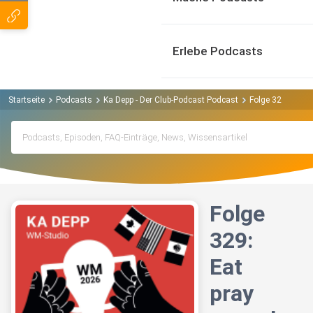
Erlebe Podcasts
Startseite
Podcasts
Ka Depp - Der Club-Podcast Podcast
Folge 329: Eat p
Folge
329:
Eat
pray