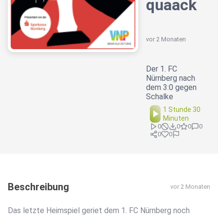
quaack
vor 2 Monaten
Der 1. FC
Nürnberg nach
dem 3:0 gegen
Schalke
1 Stunde 30
Minuten
0
0
0
0
0
0
Beschreibung
vor 2 Monaten
Das letzte Heimspiel geriet dem 1. FC Nürnberg noch