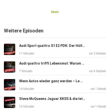
Mehr
Weitere Episoden
Audi Sport quattro S1 E2 PDK: Der Höllenritt, der alles veränderte | Johanna Böckler
11 Minuten
vor 3 Wochen
Audi quattro trifft Lebensmut: Warum echter Antrieb mehr ist als PS | Simon Birr
7 Minuten
vor 4 Wochen
Wenn Autos wieder ganz werden – Le Mans, Bugatti & 300 SL | Volker Dickel
14 Minuten
vor 1 Monat
Steve McQueens Jaguar XKSS & die letzte große Entscheidung seines Lebens | Simon Diercks
15 Minuten
vor 1 Monat