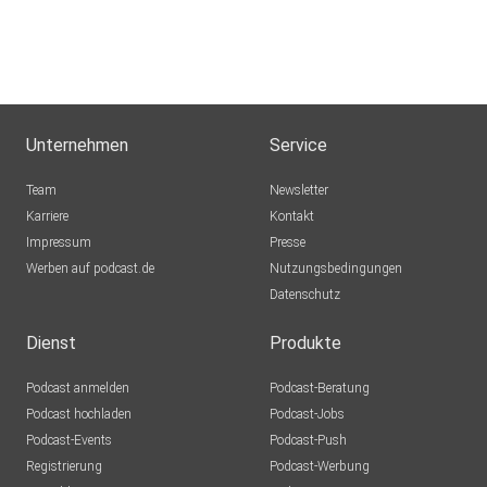
Unternehmen
Service
Team
Newsletter
Karriere
Kontakt
Impressum
Presse
Werben auf podcast.de
Nutzungsbedingungen
Datenschutz
Dienst
Produkte
Podcast anmelden
Podcast-Beratung
Podcast hochladen
Podcast-Jobs
Podcast-Events
Podcast-Push
Registrierung
Podcast-Werbung