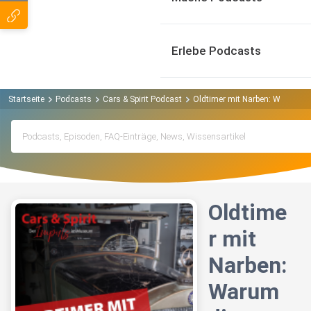
Erlebe Podcasts
Startseite
Podcasts
Cars & Spirit Podcast
Oldtimer mit Narben: Warum di
Oldtime
r mit
Narben:
Warum