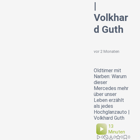
|
Volkhar
d Guth
vor 2 Monaten
Oldtimer mit
Narben: Warum
dieser
Mercedes mehr
über unser
Leben erzählt
als jedes
Hochglanzauto |
Volkhard Guth
13
Minuten
0
0
0
0