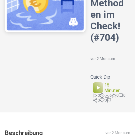
Method
en im
Check!
(#704)
vor 2 Monaten
Quick Dip
15
Minuten
0
6
0
0
0
0
Beschreibung
vor 2 Monaten