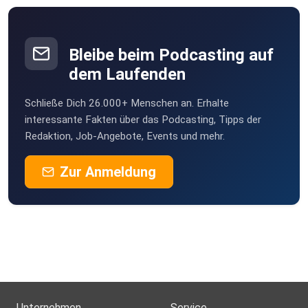
vbszgz1k
Bleibe beim Podcasting auf
dem Laufenden
5cm3iuil
Schließe Dich 26.000+ Menschen an. Erhalte
Hexe007
interessante Fakten über das Podcasting, Tipps der
Redaktion, Job-Angebote, Events und mehr.
Hulot
Zur Anmeldung
Appen
wolfhenn
Gräfelfing
lobboduck
Seesen
Goldea
Elmshorn
Unternehmen
Service