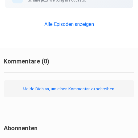
Schalte jetzt Werbung in Podcasts.
Käufe, Abschlüsse oder Anmeldungen nutzt, erhalten wir
eine
Provision. Dir entstehen dadurch keine Mehrkosten und du
Alle Episoden anzeigen
unterstützt unser Projekt. Wir danken dir für deinen
Support! Learn
more about your ad choices. Visit
megaphone.fm/adchoices
Kommentare (0)
Melde Dich an, um einen Kommentar zu schreiben.
Abonnenten