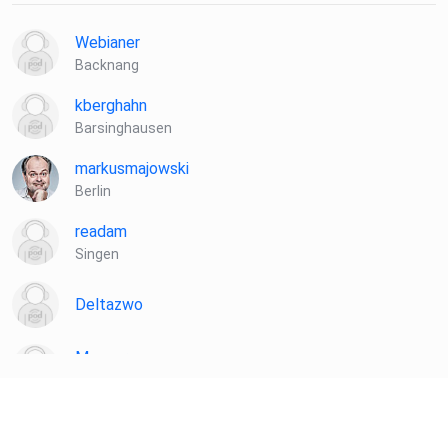
Webianer
Backnang
kberghahn
Barsinghausen
markusmajowski
Berlin
readam
Singen
Deltazwo
Mesner
Berlin
havey
Wesel