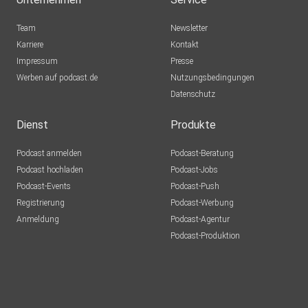
RalfH
Team
Newsletter
Blomberg
Karriere
Kontakt
Impressum
Lolek79
Presse
Werben auf podcast.de
Mittweida
Nutzungsbedingungen
Datenschutz
Momoayk
Rothenfels
Dienst
Produkte
Swittmann
Podcast anmelden
Podcast-Beratung
Esslingen
Podcast hochladen
Podcast-Jobs
Podcast-Events
Podcast-Push
KK108
Registrierung
Podcast-Werbung
Leingarten
Anmeldung
Podcast-Agentur
NM7
Podcast-Produktion
Freilassing
UHaR
Rödinghausen