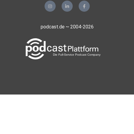
Omar089
Hildesheim
Wallewalle
podcast.de ~ 2004-2026
Berlin
samiuddinkhanbabar
Aachen
deruhu
Schorndorf
mbauer64
Ensdorf
wiesel85
Varel
armerTeufel
Backnang