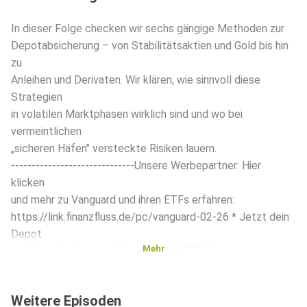
In dieser Folge checken wir sechs gängige Methoden zur
Depotabsicherung – von Stabilitätsaktien und Gold bis hin
zu
Anleihen und Derivaten. Wir klären, wie sinnvoll diese
Strategien
in volatilen Marktphasen wirklich sind und wo bei
vermeintlichen
„sicheren Häfen" versteckte Risiken lauern.
------------------------------Unsere Werbepartner:️ Hier
klicken
und mehr zu Vanguard und ihren ETFs erfahren:
https://link.finanzfluss.de/pc/vanguard-02-26 *️ Jetzt dein
Depot
Mehr
bei Smartbroker+ eröffnen und €80 ETF Bonus sichern:
https://link.finanzfluss.de/pc/smartbroker-01-26 *️ Beginne
deine
Weitere Episoden
Krypto-Reise jetzt mit Kraken und handle über 550