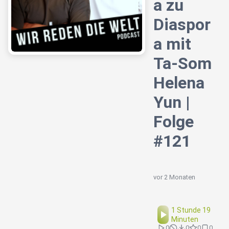
a zu
Diaspor
a mit
Ta-Som
Helena
Yun |
Folge
#121
vor 2 Monaten
1 Stunde 19
Minuten
0
0
0
0