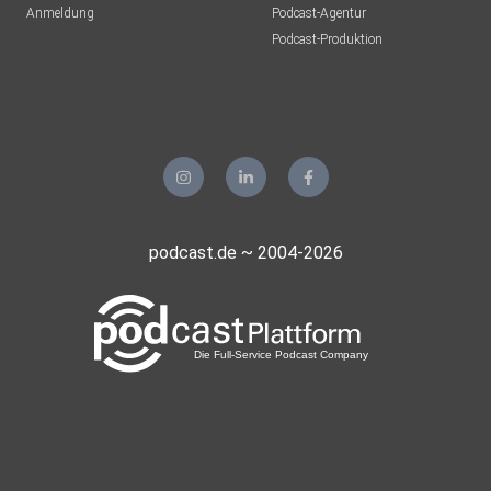
Anmeldung
Podcast-Agentur
Podcast-Produktion
#WirRedenDieWelt #Verlobung #Korea #BTS #Baekil
#JejuIsland
#CultureShock #Realtalk #PodcastDeutsch
podcast.de ~ 2004-2026
https://www.wirredendiewelt.de
https://steadyhq.com/de/wirredendiewelt-pod/about
https://www.instagram.com/wirredendiewelt_pod/