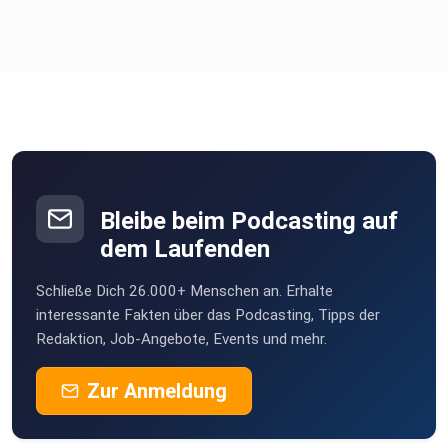
Kommt zu unserem Live-Podcast! 20% Rabattcode:
WIRREDEN20
Tickets unter:
https://www.leipziglauscht.com/festival/tickets
Bleibe beim Podcasting auf
dem Laufenden
UNSER MERCH:
Schließe Dich 26.000+ Menschen an. Erhalte
interessante Fakten über das Podcasting, Tipps der
Redaktion, Job-Angebote, Events und mehr.
Ini trägt den neuen "Skater Boy" Hoodie! Hol ihn dir auf:
Zur Anmeldung
www.wirredendiewelt.de