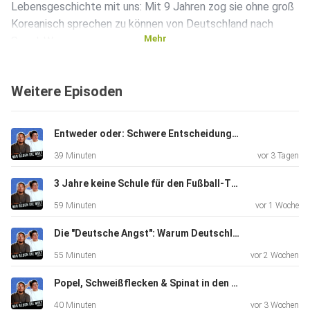
Lebensgeschichte mit uns: Mit 9 Jahren zog sie ohne groß
Koreanisch sprechen zu können von Deutschland nach
Mehr
Seoul. Was
folgte, war ein brutaler Kampf in einem unbarmherzigen
Schulsystem.
Weitere Episoden
Außerdem in dieser Episode:
Entweder oder: Schwere Entscheidungen | Folge #132
39 Minuten
vor 3 Tagen
️ Die Flucht mit 17: Wie Ta-Som es nicht mehr aushielt,
3 Jahre keine Schule für den Fußball-Traum: Jus verrückte Weltreise! ️ | Folge #131
heimlich
59 Minuten
vor 1 Woche
Schulen in Deutschland anschrieb und komplett alleine
nach
Die "Deutsche Angst": Warum Deutschland den Anschluss an die Welt verliert | #130 K-Pod
Ostfriesland flüchtete, um ihr Abitur zu machen.
55 Minuten
vor 2 Wochen
Popel, Schweißflecken & Spinat in den Zähnen: Die absoluten No-Gos! | #129 K-Pod
Schuld & Erwartungen: Wir diskutieren den enormen
40 Minuten
vor 3 Wochen