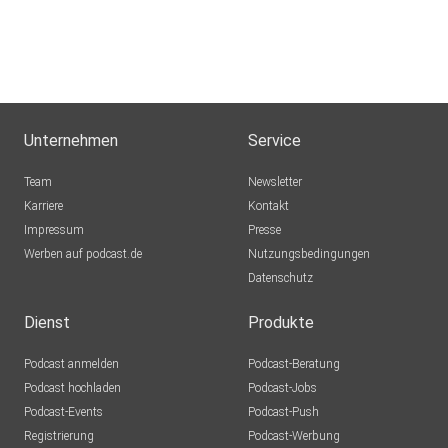
SUPPORT THE FAMILY:
Unternehmen
Service
Werde Mitglied auf Steady für Exklusiv-Content (Off the
Team
Newsletter
Record)
Karriere
Kontakt
& Early Access: Jede Mitgliedschaft hilft uns unabhängig
Impressum
Presse
zu
Werben auf podcast.de
Nutzungsbedingungen
bleiben und den Podcast weiter am Laufen zu halten.
Datenschutz
Dienst
Produkte
https://steadyhq.com/de/wirredendiewelt-pod/about
Podcast anmelden
Podcast-Beratung
Podcast hochladen
Podcast-Jobs
Podcast-Events
Podcast-Push
Registrierung
Podcast-Werbung