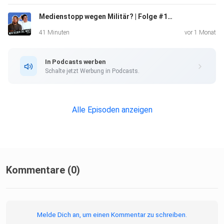
psychischen
Medienstopp wegen Militär? | Folge #128
Druck auf Kinder aus Migranten- und Arbeiterfamilien, die
ihre
41 Minuten
vor 1 Monat
ganze Familie "retten" sollen.
In Podcasts werben
Schalte jetzt Werbung in Podcasts.
Culture Shock in Deutschland: Wie Ta-Som in Ostfriesland
als
"Quoten-Asiatin" behandelt wurde und absurde Fragen zu
Alle Episoden anzeigen
ihrem
Aussehen gestellt bekam.
TA-SOMS BUCH: Holt euch Ta-Soms großartigen Roman
Kommentare (0)
"Oh Sunny"
überall, wo es Bücher gibt! Eine absolute Empfehlung von
uns.
Melde Dich an, um einen Kommentar zu schreiben.