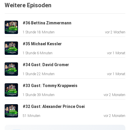
Weitere Episoden
Hosted on Acast. See acast.com/privacy for more
information.
#36 Bettina Zimmermann
1 Stunde 18 Minuten
vor 2 Wochen
#35 Michael Kessler
1 Stunde 6 Minuten
vor 1 Monat
#34 Gast: David Gromer
1 Stunde 22 Minuten
vor 1 Monat
#33 Gast: Tommy Krappweis
1 Stunde 39 Minuten
vor 2 Monaten
#32 Gast: Alexander Prince Osei
51 Minuten
vor 2 Monaten