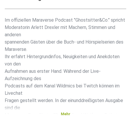
Im offiziellen Maraverse Podcast "Ghostsitter&Co." spricht
Moderatorin Arlett Drexler mit Machern, Stimmen und
anderen
spannenden Gästen über die Buch- und Hörspielserien des
Maraverse.
Ihr erfahrt Hintergrundinfos, Neuigkeiten und Anekdoten
von den
Aufnahmen aus erster Hand. Während der Live-
Aufzeichnung des
Podcasts auf dem Kanal Wildmics bei Twitch können im
Livechat
Fragen gestellt werden. In der einunddreißigsten Ausgabe
sind die
Mehr
Maraverse-Fans Florian "Spitzohr" und Wolfgang Fröhning
zu Gast.