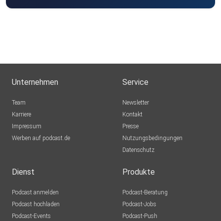
Unternehmen
Service
Team
Newsletter
Karriere
Kontakt
Impressum
Presse
Werben auf podcast.de
Nutzungsbedingungen
Datenschutz
Dienst
Produkte
Podcast anmelden
Podcast-Beratung
Podcast hochladen
Podcast-Jobs
Podcast-Events
Podcast-Push