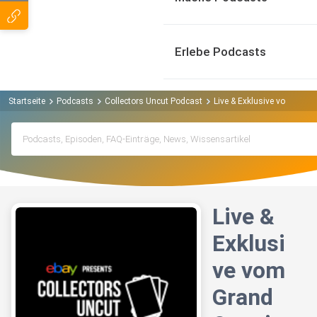
Erlebe Podcasts
Startseite
Podcasts
Collectors Uncut Podcast
Live & Exklusive vom Gran
Live &
Exklusi
ve vom
Grand