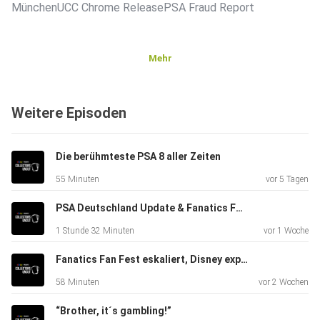
MünchenUCC Chrome ReleasePSA Fraud Report
Mehr
Preise und PC im Auge behalten?
Weitere Episoden
⁠⁠⁠⁠⁠⁠⁠⁠⁠⁠⁠⁠⁠⁠⁠⁠⁠⁠⁠⁠⁠⁠⁠⁠⁠⁠⁠⁠⁠⁠⁠⁠⁠⁠⁠⁠⁠⁠⁠⁠⁠⁠⁠⁠⁠⁠⁠⁠⁠⁠⁠⁠⁠⁠⁠⁠⁠⁠⁠⁠⁠⁠⁠⁠⁠⁠⁠⁠⁠⁠⁠⁠⁠⁠⁠⁠⁠⁠⁠⁠⁠⁠⁠⁠⁠CardLadder!⁠⁠⁠⁠⁠⁠⁠⁠⁠⁠⁠⁠⁠⁠⁠⁠⁠⁠⁠⁠⁠⁠⁠⁠⁠⁠⁠⁠⁠⁠⁠⁠⁠⁠⁠⁠⁠⁠⁠⁠⁠⁠⁠⁠⁠⁠⁠⁠⁠⁠⁠⁠⁠⁠⁠⁠⁠⁠⁠⁠⁠⁠⁠⁠⁠⁠⁠⁠⁠⁠⁠⁠⁠⁠⁠⁠⁠⁠⁠⁠⁠⁠⁠⁠⁠⁠⁠⁠⁠⁠⁠⁠⁠⁠⁠⁠⁠⁠⁠⁠⁠⁠⁠⁠⁠⁠⁠⁠⁠⁠⁠⁠⁠⁠⁠⁠⁠⁠⁠⁠⁠⁠⁠⁠⁠⁠⁠⁠⁠⁠⁠⁠⁠⁠⁠⁠⁠⁠⁠⁠⁠⁠⁠⁠⁠⁠⁠⁠⁠⁠⁠⁠⁠⁠⁠⁠⁠⁠⁠⁠⁠⁠⁠⁠⁠⁠⁠⁠⁠⁠⁠⁠⁠⁠⁠⁠⁠⁠⁠⁠⁠⁠⁠⁠⁠⁠⁠⁠⁠⁠⁠⁠⁠⁠⁠⁠⁠⁠⁠⁠⁠⁠⁠⁠⁠⁠⁠⁠⁠⁠⁠⁠⁠⁠⁠⁠⁠⁠⁠⁠⁠⁠⁠⁠⁠⁠⁠⁠⁠⁠⁠⁠⁠⁠⁠⁠⁠⁠⁠⁠⁠⁠⁠⁠⁠⁠⁠⁠⁠⁠⁠⁠⁠⁠
Die berühmteste PSA 8 aller Zeiten
​⁠⁠⁠⁠⁠⁠⁠⁠⁠⁠⁠⁠⁠⁠⁠⁠⁠⁠⁠⁠⁠⁠⁠⁠⁠⁠⁠⁠⁠⁠⁠⁠⁠⁠⁠⁠⁠⁠⁠⁠⁠⁠⁠⁠⁠⁠⁠⁠⁠⁠⁠⁠⁠⁠⁠⁠⁠⁠⁠⁠⁠⁠⁠⁠⁠⁠⁠⁠⁠⁠⁠⁠⁠⁠⁠⁠⁠⁠⁠⁠⁠⁠⁠⁠SGC
55 Minuten
vor 5 Tagen
Grading⁠⁠⁠⁠⁠⁠⁠⁠⁠⁠⁠⁠⁠⁠⁠⁠⁠⁠⁠⁠⁠⁠⁠⁠⁠⁠⁠⁠⁠⁠⁠⁠⁠⁠⁠⁠⁠⁠⁠⁠⁠⁠⁠⁠⁠⁠⁠⁠⁠⁠⁠⁠⁠⁠⁠⁠⁠⁠⁠⁠⁠⁠⁠⁠⁠⁠⁠⁠⁠⁠⁠⁠⁠⁠⁠⁠⁠⁠⁠⁠⁠⁠⁠⁠⁠
ab €19.99!
PSA Deutschland Update & Fanatics Fest aus erster Hand - Hobby Talk mit MelMa
1 Stunde 32 Minuten
vor 1 Woche
​Für weitere
Fanatics Fan Fest eskaliert, Disney explodiert
Information:⁠⁠⁠⁠⁠⁠⁠⁠⁠⁠⁠⁠⁠⁠⁠⁠⁠⁠⁠⁠⁠⁠⁠⁠⁠⁠⁠⁠⁠⁠⁠⁠⁠⁠⁠⁠⁠⁠⁠⁠⁠⁠⁠⁠⁠⁠⁠⁠⁠⁠⁠⁠⁠⁠⁠⁠⁠⁠⁠⁠⁠⁠⁠⁠⁠⁠⁠⁠⁠⁠⁠⁠⁠⁠⁠⁠⁠⁠⁠⁠⁠⁠⁠⁠⁠
58 Minuten
vor 2 Wochen
Collectors
Uncut⁠⁠⁠⁠⁠⁠⁠⁠⁠⁠⁠⁠⁠⁠⁠⁠⁠⁠⁠⁠⁠⁠⁠⁠⁠⁠⁠⁠⁠⁠⁠⁠⁠⁠⁠⁠⁠⁠⁠⁠⁠⁠⁠⁠⁠⁠⁠⁠⁠⁠⁠⁠⁠⁠⁠⁠⁠⁠⁠⁠⁠⁠⁠⁠⁠⁠⁠⁠⁠⁠⁠⁠⁠⁠⁠⁠⁠⁠⁠⁠⁠⁠⁠⁠⁠
“Brother, it´s gambling!”