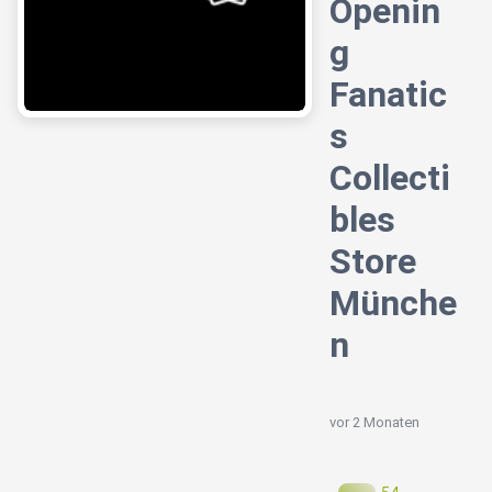
Openin
g
Fanatic
s
Collecti
bles
Store
Münche
n
vor 2 Monaten