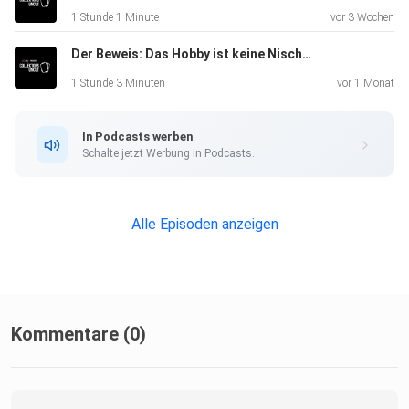
auf Instagram. Eure Hosts findet ihr unter:
1 Stunde 1 Minute
vor 3 Wochen
⁠⁠⁠⁠⁠⁠⁠⁠⁠⁠⁠⁠⁠⁠⁠⁠⁠⁠⁠⁠⁠⁠⁠⁠⁠⁠⁠⁠⁠⁠⁠⁠⁠⁠⁠⁠⁠⁠⁠⁠⁠⁠⁠⁠⁠⁠⁠⁠⁠⁠⁠⁠⁠⁠⁠⁠⁠⁠⁠⁠⁠⁠⁠⁠⁠⁠⁠⁠⁠⁠⁠⁠⁠⁠⁠⁠⁠⁠⁠⁠⁠⁠⁠⁠⁠NissiRipz⁠⁠⁠⁠⁠⁠⁠⁠⁠⁠⁠⁠⁠⁠⁠⁠⁠⁠⁠⁠⁠⁠⁠⁠⁠⁠⁠⁠⁠⁠⁠⁠⁠⁠⁠⁠⁠⁠⁠⁠⁠⁠⁠⁠⁠⁠⁠⁠⁠⁠⁠⁠⁠⁠⁠⁠⁠⁠⁠⁠⁠⁠⁠⁠⁠⁠⁠⁠⁠⁠⁠⁠⁠⁠⁠⁠⁠⁠⁠⁠⁠⁠⁠⁠⁠
Der Beweis: Das Hobby ist keine Nische mehr!
und
⁠⁠⁠⁠⁠⁠⁠⁠⁠⁠⁠⁠⁠⁠⁠⁠⁠⁠⁠⁠⁠⁠⁠⁠⁠⁠⁠⁠⁠⁠⁠⁠⁠⁠⁠⁠⁠⁠⁠⁠⁠⁠⁠⁠⁠⁠⁠⁠⁠⁠⁠⁠⁠⁠⁠⁠⁠⁠⁠⁠⁠⁠⁠⁠⁠⁠⁠⁠⁠⁠⁠⁠⁠⁠⁠⁠⁠⁠⁠⁠⁠⁠⁠⁠⁠SbensiSleeves⁠⁠⁠
1 Stunde 3 Minuten
vor 1 Monat
In Podcasts werben
Schalte jetzt Werbung in Podcasts.
Alle Episoden anzeigen
Kommentare (0)