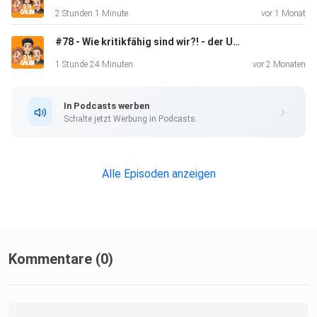
Youtube
2 Stunden 1 Minute
vor 1 Monat
mit ⁨@densetsugaijin⁩
#78 - Wie kritikfähig sind wir?! - der Umgang mit Kritik im Netz
1 Stunde 24 Minuten
vor 2 Monaten
In Podcasts werben
Schalte jetzt Werbung in Podcasts.
Viel Spaß und fernöstliche Grüße
Alle Episoden anzeigen
von Mr Nippon, Senpai in Japan und SOlarJP
Kommentare (0)
---------------------------------------------------------------------
-