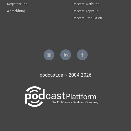
Registrierung
Podcast-Werbung
Anmeldung
Podcast-Agentur
Streaming und Socials
Podcast-Produktion
Igor
YT: @densetsugaijin
podcast.de ~ 2004-2026
Insta: https://www.instagram.com/densetsugaijin/
Mr Nippon