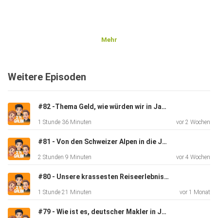
Mehr
Der Podcast kommt zweiwöchentlich am 10. und 25. jeden
Weitere Episoden
Monats
raus. Vor jedem neuen Podcast gehen wir auf euer
Feedback und
#82 -Thema Geld, wie würden wir in Japan investieren??
eure Fragen ein, daher schreibt gerne in die Kommentare,
1 Stunde 36 Minuten
vor 2 Wochen
was euch
auf der Seele liegt.
#81 - Von den Schweizer Alpen in die Japanischen Alpen
2 Stunden 9 Minuten
vor 4 Wochen
#80 - Unsere krassesten Reiseerlebnisse
1 Stunde 21 Minuten
vor 1 Monat
Episode 77 - Vater werden in Japan, Jobwechsel und
#79 - Wie ist es, deutscher Makler in Japan zu sein?