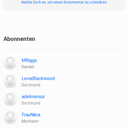
Melde Dich an, um einen Kommentar zu schreiben.
Abonnenten
00:00:00 Teaser
MRiggs
00:00:51 Begrüßung
Kandel
LeviaBlackwood
00:04:00 Kindheit und aufwachsen an der polnischen
Dortmund
Grenze
adelmensur
Dortmund
00:14:50 Frankfurt an der Oder
FrauNikra
Monheim