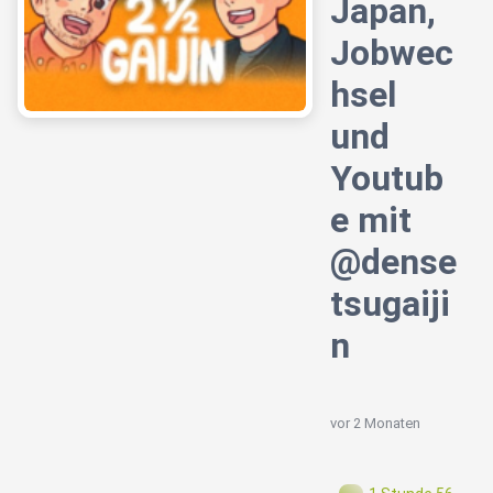
Japan,
Jobwec
hsel
und
Youtub
e mit
@dense
tsugaiji
n ​
vor 2 Monaten