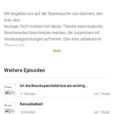
Wir begeben uns auf die Spurensuche von Geistern, den
Guis. Aus
heutiger Sicht können mit dieser Theorie neurologische
Beschwerden beschrieben werden, die zusammen mit
Verdauungsstörungen auftreten. Eine eher unbekannte
Theorie mit
Mehr
grossem Potential.
Weitere Episoden
Das Gute daran ist, dass du gleich mit der Therapie
beginnen
kannst. Reduziere Weizen- und Zuckerprodukte in deiner
Ist die Bauchspeicheldrüse ein wichtiges Organ in der TCM?
täglichen
11 Minuten
vor 1 Monat
Ernährung und hungere somit die krankmachenden Geister
in deinem
Reiseübelkeit
Körper aus.
10 Minuten
vor 1 Monat