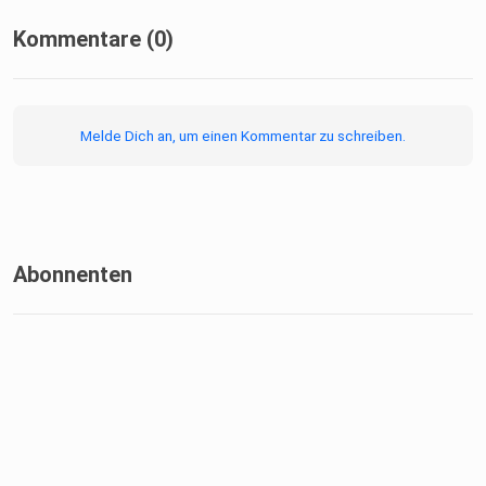
⁠⁠https://www.maharainstitute.ch/podcast⁠⁠
Kommentare (0)
Melde Dich an, um einen Kommentar zu schreiben.
Falls du mich unterstützen möchtest ,darfst du mich gerne
auf
einen Kaffee einladen. ;-)
Abonnenten
⁠⁠https://buymeacoffee.com/tcmpodcast⁠⁠