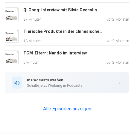
Qi Gong: Interview mit Silvia Oechslin
37 Minuten
vor 2 Monaten
Tierische Produkte in der chinesischen Medizin
Mein Ziel ist es, dir die Vielfalt der chinesischen
13 Minuten
vor 2 Monaten
Medizin zu zeigen und dich für diese spannende Welt zu
TCM-Eltern: Nando im Interview
begeistern
– und natürlich, den besten Podcast auf diesem Gebiet
5 Minuten
vor 2 Monaten
zu hosten.
In Podcasts werben
Schalte jetzt Werbung in Podcasts.
Alle Episoden anzeigen
Weiter Podcasts aus dieser Serie findest du auf meiner
Institutsseite: