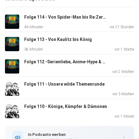
Wie ist eure Meinung zu den angesprochenen Themen?
Schreibt es
Folge 114 - Von Spider-Man bis Re:Zero – Eddy dreht heute komplett auf
uns gerne eure Meinungen dazu, an folgender Mailadresse
46 Minuten
vor 21 Stunden
oder bei
Instagram:
Folge 113 - Von Kaulitz bis König
38 Minuten
vor 1 Woche
zockenundzappen@gmx.de
Folge 112 -Serienliebe, Anime-Hype & kleine Enttäuschungen
vor 2 Wochen
https://www.instagram.com/vonsoleik
Folge 111 - Unsere wilde Themenrunde
vor 3 Wochen
Folge 110 - Könige, Kämpfer & Dämonen
Eddys YT-Account:
vor 1 Monat
https://www.youtube.com/@donfun383
In Podcasts werben