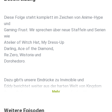
Diese Folge steht komplett im Zeichen von Anime-Hype
und
Gaming-Frust. Wir sprechen über neue Staffeln und Serien
wie
Atelier of Witch Hat, My Dress-Up
Darling, Ace of the Diamond,
Re:Zero, Wistoria und
Dorohedoro.
Dazu gibt’s unsere Eindrücke zu Invincible und
Eddy berichtet weiter aus der harten Welt von Kingdom
Mehr
Come: Deliverance – wo selbst ein einfacher Weg zum
Händler zur Lebensaufgabe werden kann
Weitere Episoden