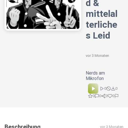
d &
mittelal
terliche
s Leid
vor 3 Monaten
Nerds am
Mikrofon
0
0
0
0
0
0
Beschreibung
vor 3 Monaten