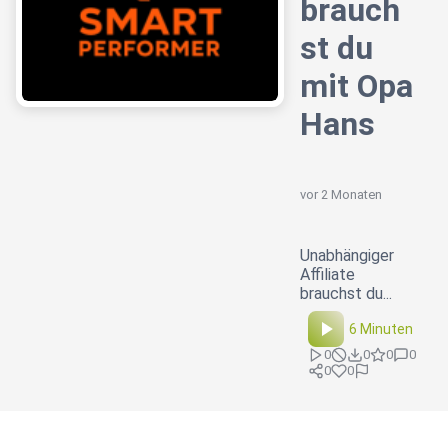
brauch
st du
mit Opa
Hans
vor 2 Monaten
Unabhängiger
Affiliate
brauchst du...
6 Minuten
0
0
0
0
0
0