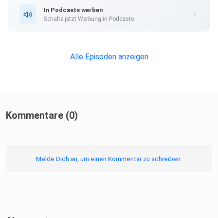
In Podcasts werben
Andere Streaming-Plattformen:
Schalte jetzt Werbung in Podcasts.
Smart Performer:
https://castroyal.de/smart-performer/
Alle Episoden anzeigen
Kommentare (0)
Melde Dich an, um einen Kommentar zu schreiben.