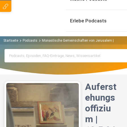
Erlebe Podcasts
Startseite
Podcasts
Monastische Gemeinschaften von Jerusalem | Köln Po
Auferst
ehungs
offiziu
m |