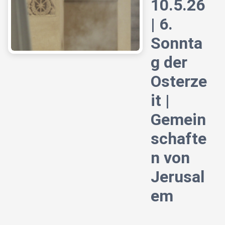
10.5.26
| 6.
Sonnta
g der
Osterze
it |
Gemein
schafte
n von
Jerusal
em