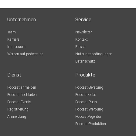
Unternehmen
Service
Team
Newsletter
Karriere
Kontakt
Impressum
Presse
Werben auf podcast.de
Nutzungsbedingungen
Datenschutz
Dienst
Produkte
Podcast anmelden
Podcast-Beratung
Podcast hochladen
Podcast-Jobs
Podcast-Events
Podcast-Push
Registrierung
Podcast-Werbung
Anmeldung
Podcast-Agentur
Podcast-Produktion