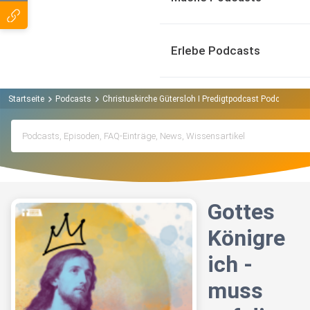
Erlebe Podcasts
Startseite
Podcasts
Christuskirche Gütersloh I Predigtpodcast Podcast
G
Gottes
Königre
ich -
muss