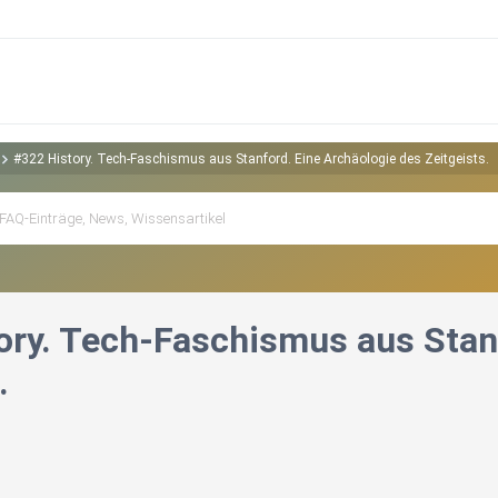
#322 History. Tech-Faschismus aus Stanford. Eine Archäologie des Zeitgeists.
ory. Tech-Faschismus aus Stanf
.