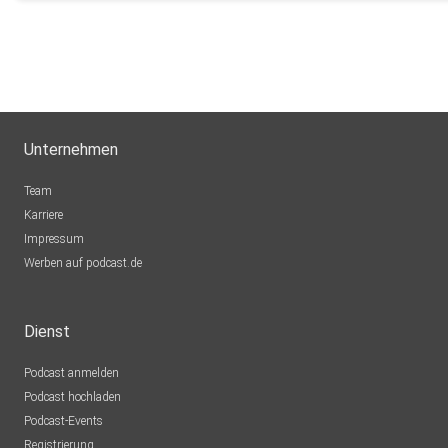
richard.pirolt
Unternehmen
Team
Karriere
Impressum
Werben auf podcast.de
Dienst
Podcast anmelden
Podcast hochladen
Podcast-Events
Registrierung