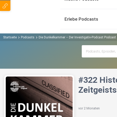
Erlebe Podcasts
Startseite
Podcasts
Die Dunkelkammer – Der Investigativ-Podcast Podcast
#322 Hist
Zeitgeists
vor 2 Monaten