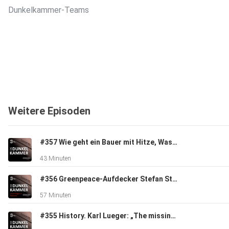
Dunkelkammer-Teams
Weitere Episoden
#357 Wie geht ein Bauer mit Hitze, Wassernot, Ernteausfällen um?
43 Minuten
#356 Greenpeace-Aufdecker Stefan Stadler über den burgenländischen Asbest-Skandal
57 Minuten
#355 History. Karl Lueger: „The missing image“