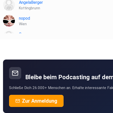
AngelaBerger
Kottingbrunn
nopod
Wien
Cosacosa
Hall In tirol
ctbve0sz
bilhaboom
Hamburg
Bleibe beim Podcasting auf de
Moth355
Schließe Dich 26.000+ Menschen an. Erhalte interessante Fak
Wien
guenterpracher
Zur Anmeldung