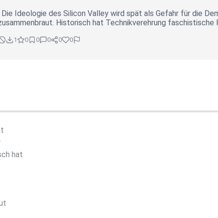
 Die Ideologie des Silicon Valley wird spät als Gefahr für die D
 zusammenbraut. Historisch hat Technikverehrung faschistische
1
0
0
0
0
0
ät
r
sch hat
out