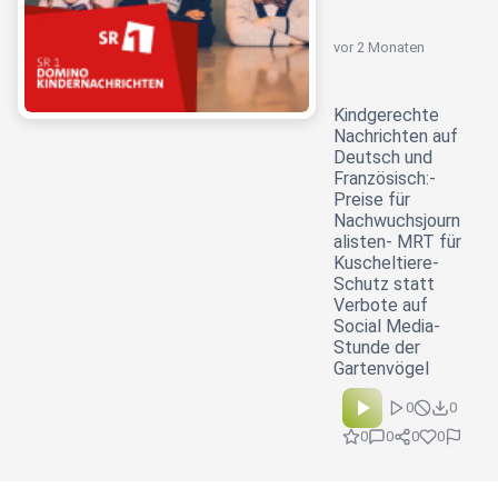
vor 2 Monaten
Kindgerechte
Nachrichten auf
Deutsch und
Französisch:-
Preise für
Nachwuchsjourn
alisten- MRT für
Kuscheltiere-
Schutz statt
Verbote auf
Social Media-
Stunde der
Gartenvögel
0
0
0
0
0
0