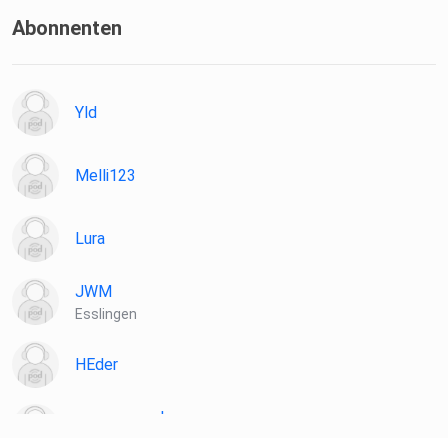
Abonnenten
Yld
Melli123
Lura
JWM
Esslingen
HEder
susannemunko
Friedrichsdorf