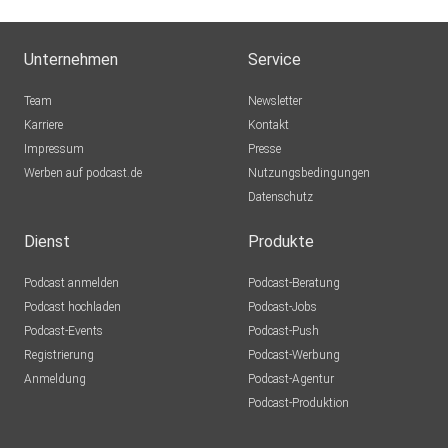
Unternehmen
Service
Team
Newsletter
Karriere
Kontakt
Impressum
Presse
Werben auf podcast.de
Nutzungsbedingungen
Datenschutz
Dienst
Produkte
Podcast anmelden
Podcast-Beratung
Podcast hochladen
Podcast-Jobs
Podcast-Events
Podcast-Push
Registrierung
Podcast-Werbung
Anmeldung
Podcast-Agentur
Podcast-Produktion