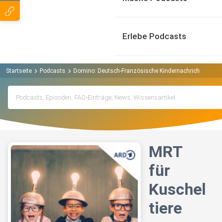
Erlebe Podcasts
Startseite
Podcasts
Domino: Deutsch-Französische Kindernachrichten Pod
MRT
für
Kuschel
tiere