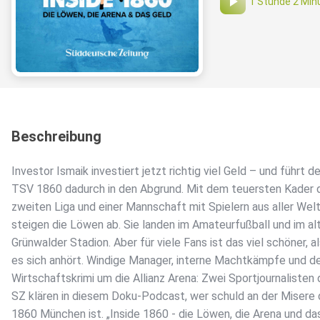
1 Stunde 2 Min
Beschreibung
Investor Ismaik investiert jetzt richtig viel Geld – und führt d
TSV 1860 dadurch in den Abgrund. Mit dem teuersten Kader 
zweiten Liga und einer Mannschaft mit Spielern aus aller Wel
steigen die Löwen ab. Sie landen im Amateurfußball und im al
Grünwalder Stadion. Aber für viele Fans ist das viel schöner, a
es sich anhört. Windige Manager, interne Machtkämpfe und d
Wirtschaftskrimi um die Allianz Arena: Zwei Sportjournalisten 
SZ klären in diesem Doku-Podcast, wer schuld an der Misere
1860 München ist. „Inside 1860 - die Löwen, die Arena und da