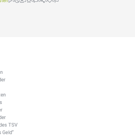
uten
0
2
0
0
0
0
en
der
t
ten
ls
er
der
 des TSV
s Geld“