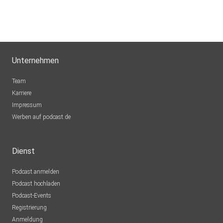
Unternehmen
Team
Karriere
Impressum
Werben auf podcast.de
Dienst
Podcast anmelden
Podcast hochladen
Podcast-Events
Registrierung
Anmeldung