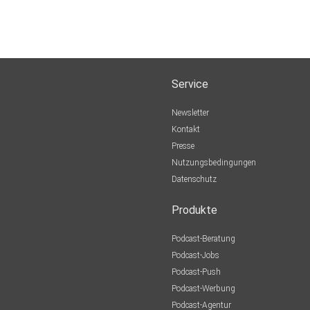
Service
Newsletter
Kontakt
Presse
Nutzungsbedingungen
Datenschutz
Produkte
Podcast-Beratung
Podcast-Jobs
Podcast-Push
Podcast-Werbung
Podcast-Agentur