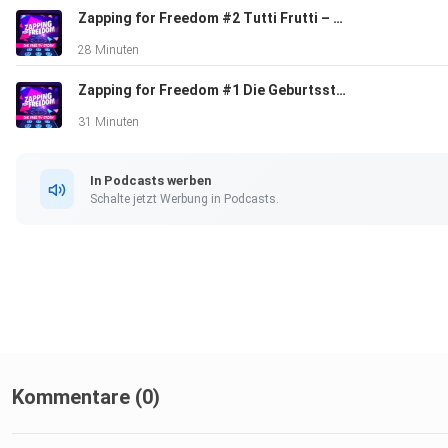
Zapping for Freedom #2 Tutti Frutti – Die Backstory der wohl legendärsten Show des frühen Privatfernsehens
28 Minuten
Zapping for Freedom #1 Die Geburtsstunde – Die Origin Story des Privatfernsehens
31 Minuten
In Podcasts werben
Schalte jetzt Werbung in Podcasts.
Kommentare (0)