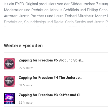
ist ein FYEO-Original produziert von der Süddeutschen Zeitun
Moderation und Redaktion: Markus Schäflein und Philipp Schn
Autoren: Justin Patchett und Laura Terberl Mitarbeit: Moritz 
Produktion, Sounddesign und Regie: Carlo Sarsky und Justin 
Teamleitung: Laura Terberl Redaktion FYEO: Isabel Lübbert-R
Tristan Lehmann Gesamtleitung FYEO: Luca Hirschfeld und Tr
Lehmann. Du möchtest Werbung in diesem Podcast schalten
Weitere Episoden
erfahre hier mehr über die Werbemöglichkeiten bei Seven.One
https://www.seven.one/portfolio/sevenone-audio
Zapping for Freedom #5 Brot und Spiele – Der Gameshowboom im Privatfernsehen
29 Minuten
Zapping for Freedom #4 The Underdogs – Die kleinen Pioniere des Privatfernsehens
39 Minuten
Zapping for Freedom #3 Kaffee und Glotze - Frühstücksfernsehen
36 Minuten