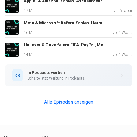
Apple- & Amazon-Zahlen. Aschenbrenner-Crash. Tech up. Adidas down. Galderma mag Falten.
17 Minuten
vor 6 Tagen
Meta & Microsoft liefern Zahlen. Hermès down. Garmin up. Kombi-Wetten mit Flutter.
16 Minuten
vor 1 Woche
Unilever & Coke feiern FIFA. PayPal, Mercedes, Boeing & Gucci - Lowperformer performen. ABB-Update.
14 Minuten
vor 1 Woche
In Podcasts werben
Schalte jetzt Werbung in Podcasts.
Alle Episoden anzeigen