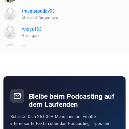
travelerbuddy93
Überall & Nirgendwo
Andys123
Stuttgart
Hinck
Rangendingen
Hugidubi
Mainz-Kastel
pkb4qskf
Bleibe beim Podcasting auf
richard123456
dem Laufenden
Zirl
Schließe Dich 26.000+ Menschen an. Erhalte
HarryTI24
interessante Fakten über das Podcasting, Tipps der