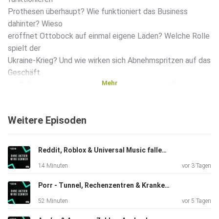
Prothesen überhaupt? Wie funktioniert das Business
dahinter? Wieso
eröffnet Ottobock auf einmal eigene Läden? Welche Rolle
spielt der
Ukraine-Krieg? Und wie wirken sich Abnehmspritzen auf das
Geschäft
Mehr
aus? Das alles und viel mehr haben wir mit dem Ottobock-
CEO Oliver
Jakobi diskutiert. Diesen Podcast vom 09.05.2026, 3:00
Weitere Episoden
Uhr stellt
dir die Podstars GmbH (Noah Leidinger) zur Verfügung.
Learn more
Reddit, Roblox & Universal Music fallen. CATL goes KI. Löschmittelmonopol Perimeter.
about your ad choices. Visit megaphone.fm/adchoices
14 Minuten
vor 3 Tagen
Porr - Tunnel, Rechenzentren & Krankenhäuser. Wie funktioniert das Bau-Business? CEO & Großaktionär Karl-Heinz Strauss im OAWS-Deep-Dive.
52 Minuten
vor 5 Tagen