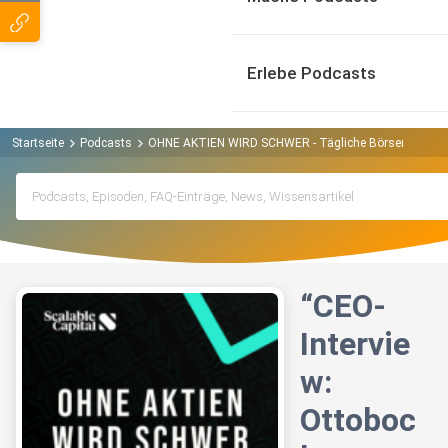
Erlebe Podcasts
Startseite
Podcasts
OHNE AKTIEN WIRD SCHWER - Tägliche Börsen-News 
“CEO-
Intervie
w:
Ottoboc