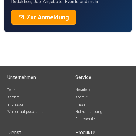
Redaktion, Job-Angebote, Events und mehr.
ManuelaBlaeske
Zur Anmeldung
Storkow
wolfhenn
Gräfelfing
karisma
jaspertielmann
Hamburg
Unternehmen
Service
Einstein1966
Team
Newsletter
berlin
Karriere
Kontakt
Impressum
Rammi
Presse
Werben auf podcast.de
Olsberg
Nutzungsbedingungen
Datenschutz
Goldea
Elmshorn
Dienst
Produkte