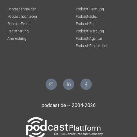
Podcast anmelden
Podcast-Beratung
listener1980
Podcast hochladen
Podcast-Jobs
Podcast-Events
Podcast-Push
Endgegner2210
Registrierung
Podcast-Werbung
Tönisvorst
Anmeldung
Podcast-Agentur
RolandSteffgen
Podcast-Produktion
Speyer
RolandWilliSteffgen
Speyer
4uxselfd
Sidcookiemonster
podcast.de ~ 2004-2026
Köln
Aktienheinie
Ribnitz