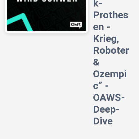
k-
Prothes
en -
Krieg,
Roboter
&
Ozempi
c” -
OAWS-
Deep-
Dive