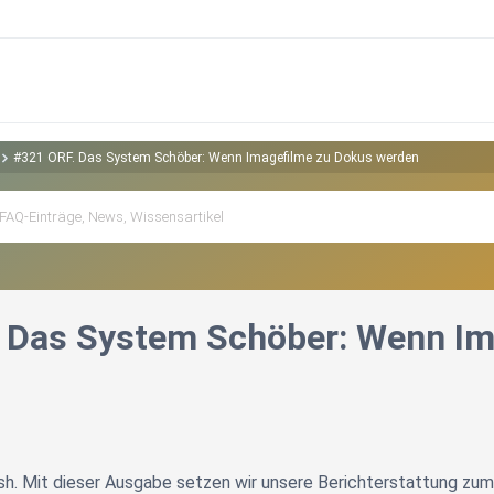
#321 ORF. Das System Schöber: Wenn Imagefilme zu Dokus werden
 Das System Schöber: Wenn Im
h. Mit dieser Ausgabe setzen wir unsere Berichterstattung zum