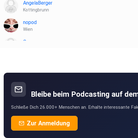
AngelaBerger
Kottingbrunn
nopod
Wien
Cosacosa
Hall In tirol
ctbve0sz
bilhaboom
Hamburg
Bleibe beim Podcasting auf de
Moth355
Schließe Dich 26.000+ Menschen an. Erhalte interessante Fak
Wien
guenterpracher
Zur Anmeldung