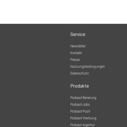
Service
Newsletter
Kontakt
Presse
Nutzungsbedingungen
Datenschutz
Produkte
Podcast-Beratung
Podcast-Jobs
Podcast-Push
Podcast-Werbung
Podcast-Agentur