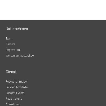
Unternehmen
Team
Karriere
Impressum
Werben auf podcast.de
Dienst
Podcast anmelden
Podcast hochladen
Podcast-Events
Registrierung
Anmeldung