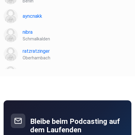
Berlin
ayncnakk
nibra
Schmalkalden
ratzratzinger
Oberhambach
o4gyhw7w
qrbzg5mn
Chanbgn
Königstein
Bleibe beim Podcasting auf
Icemann64
dem Laufenden
BERGISCH GLADBACH