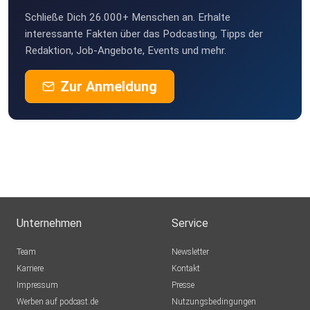
Schließe Dich 26.000+ Menschen an. Erhalte
blx8vrjn
interessante Fakten über das Podcasting, Tipps der
Redaktion, Job-Angebote, Events und mehr.
BellaHilda
Zur Anmeldung
Radattel
pscfuduh
poernchenpaulchen068
Unternehmen
Service
Team
Newsletter
Karriere
Kontakt
Impressum
Presse
Werben auf podcast.de
Nutzungsbedingungen