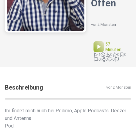
Offen
vor 2 Monaten
57
Minuten
1
0
0
0
0
0
0
Beschreibung
vor 2 Monaten
Ihr findet mich auch bei Podimo, Apple Podcasts, Deezer
und Antenna
Pod.