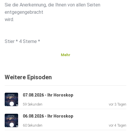
Sie die Anerkennung, die Ihnen von allen Seiten
entgegengebracht
wird.
Stier * 4 Sterne *
Mehr
Vertrauen Sie auf Ihr Können. Heute gelingt Ihnen fast
alles mit
Weitere Episoden
einer bewundernswerten Leichtigkeit.
07.08.2026 - Ihr Horoskop
Zwillinge * 3 Sterne *
59 Sekunden
vor 3 Tagen
06.08.2026 - Ihr Horoskop
Wichtige Gespräche verlaufen besser als gedacht. Bleiben
60 Sekunden
vor 4 Tagen
Sie