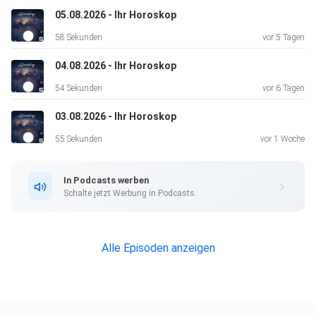
authentisch, denn Ihre Meinung ist in diesem Moment sehr
05.08.2026 - Ihr Horoskop
gefragt.
58 Sekunden
vor 5 Tagen
04.08.2026 - Ihr Horoskop
Krebs * 4 Sterne *
54 Sekunden
vor 6 Tagen
03.08.2026 - Ihr Horoskop
Sie strahlen vor positiver Energie. Ihre Ausstrahlung wirkt
55 Sekunden
vor 1 Woche
heute
besonders anziehend auf andere Menschen. Nutzen Sie
In Podcasts werben
das für eine
Schalte jetzt Werbung in Podcasts.
konstruktive Zusammenarbeit.
Alle Episoden anzeigen
Löwe * 2 Sterne *
Vermeiden Sie unnötigen Stress bei Ihren täglichen