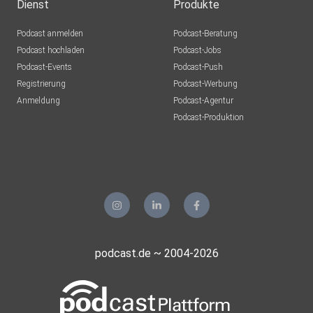
Dienst
Produkte
Fische * 3 Sterne *
Podcast anmelden
Podcast-Beratung
Podcast hochladen
Podcast-Jobs
Podcast-Events
Podcast-Push
Vertrauen Sie Ihrem Bauchgefühl. Ihre Intuition führt Sie
Registrierung
Podcast-Werbung
sicher
Anmeldung
Podcast-Agentur
durch diesen ereignisreichen Tag.
Podcast-Produktion
Unsere allgemeinen Datenschutzrichtlinien finden Sie unter
https://art19.com/privacy. Die Datenschutzrichtlinien für
Kalifornien sind unter
https://art19.com/privacy#do-not-sell-my-info abrufbar.
podcast.de ~ 2004-2026