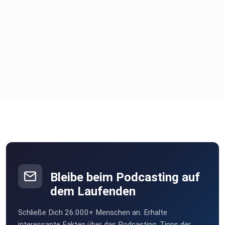
voran und zeigen Sie Ihr ganzes Potenzial.
Skorpion * 4 Sterne *
Sie meistern Ihre Aufgaben mit Bravour. Strukturierte
Planung
gibt Ihnen heute die nötige Freiheit.
Schütze * 3 Sterne *
Bleibe beim Podcasting auf
Überlegen Sie genau, welche Option richtig ist. Ein
dem Laufenden
Kompromiss
könnte sich langfristig als die beste Lösung für Sie
Schließe Dich 26.000+ Menschen an. Erhalte
erweisen.
interessante Fakten über das Podcasting, Tipps der