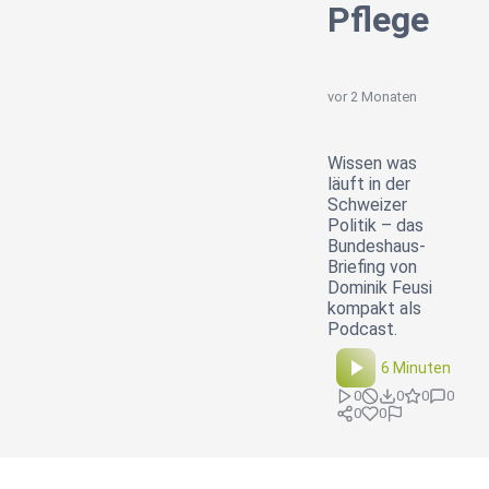
Pflege
vor 2 Monaten
Wissen was
läuft in der
Schweizer
Politik – das
Bundeshaus-
Briefing von
Dominik Feusi
kompakt als
Podcast.
6 Minuten
0
0
0
0
0
0