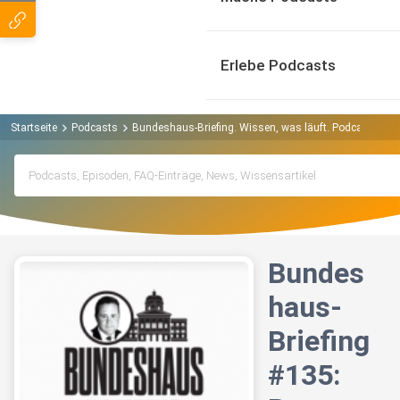
Erlebe Podcasts
Startseite
Podcasts
Bundeshaus-Briefing. Wissen, was läuft. Podcast
Bu
Bundes
haus-
Briefing
#135: