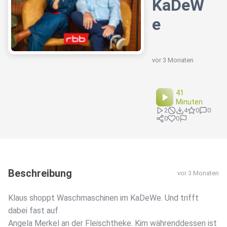
KaDeW
e
vor 3 Monaten
41
Minuten
2
4
0
0
0
0
Beschreibung
vor 3 Monaten
Klaus shoppt Waschmaschinen im KaDeWe. Und trifft
dabei fast auf
Angela Merkel an der Fleischtheke. Kim währenddessen ist