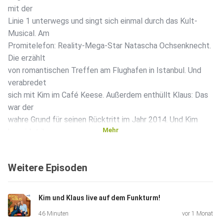
mit der
Linie 1 unterwegs und singt sich einmal durch das Kult-
Musical. Am
Promitelefon: Reality-Mega-Star Natascha Ochsenknecht.
Die erzählt
von romantischen Treffen am Flughafen in Istanbul. Und
verabredet
sich mit Kim im Café Keese. Außerdem enthüllt Klaus: Das
war der
wahre Grund für seinen Rücktritt im Jahr 2014. Und Kim
Mehr
beneidet ihn
um die beste Dauerwelle aller Zeiten. Ach, es ist einfach
wieder so
Weitere Episoden
viel los.
Kim und Klaus live auf dem Funkturm!
46 Minuten
vor 1 Monat