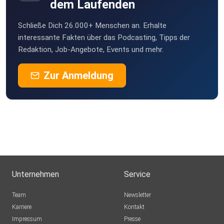
dem Laufenden
nettl108ea
Schließe Dich 26.000+ Menschen an. Erhalte
alsoPottcast
interessante Fakten über das Podcasting, Tipps der
Redaktion, Job-Angebote, Events und mehr.
Zur Anmeldung
Unternehmen
Service
Team
Newsletter
Karriere
Kontakt
Impressum
Presse