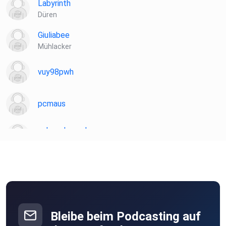
Labyrinth
Düren
Giuliabee
Mühlacker
vuy98pwh
pcmaus
schwedengrabo
Freising
plotzks
Muster
JoWinkel
Michendorf
Bleibe beim Podcasting auf