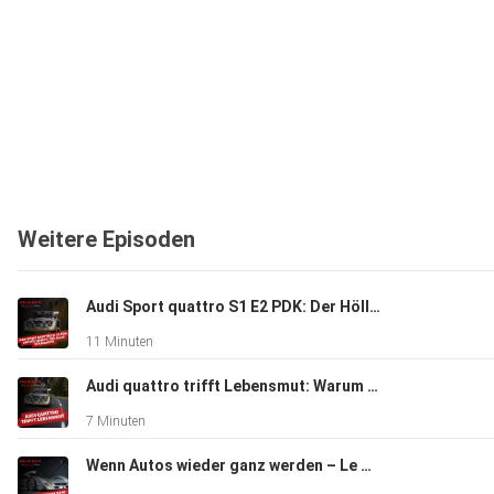
Weitere Episoden
Audi Sport quattro S1 E2 PDK: Der Höllenritt, der alles veränderte | Johanna Böckler
11 Minuten
Audi quattro trifft Lebensmut: Warum echter Antrieb mehr ist als PS | Simon Birr
7 Minuten
Wenn Autos wieder ganz werden – Le Mans, Bugatti & 300 SL | Volker Dickel