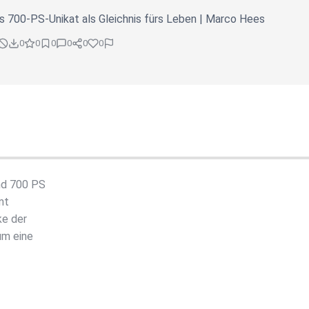
 700-PS-Unikat als Gleichnis fürs Leben | Marco Hees
0
0
0
0
0
0
nd 700 PS
mt
ke der
um eine