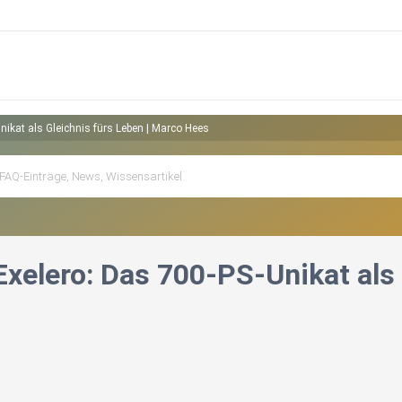
ikat als Gleichnis fürs Leben | Marco Hees
xelero: Das 700-PS-Unikat als 