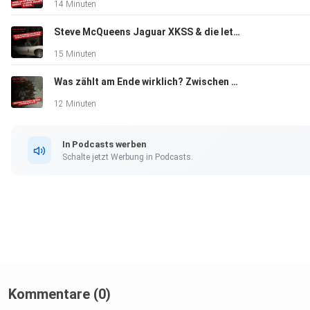
14 Minuten
Steve McQueens Jaguar XKSS & die letzte große Entscheidung seines Lebens | Simon Diercks
15 Minuten
Was zählt am Ende wirklich? Zwischen Oldtimern, Vietnam & Schindlers Liste | Thomas Schmidt
12 Minuten
In Podcasts werben
Schalte jetzt Werbung in Podcasts.
Kommentare (0)