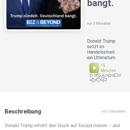
bangt.
vor 3 Monaten
Donald Trump
setzt im
Handelsstreit
ein Ultimatum.
15
Minuten
0
0
0
0
0
0
Beschreibung
vor 3 Monaten
Donald Trump erhöht den Druck auf Europa massiv – und