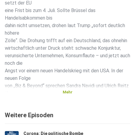
setzt der EU
eine Frist bis zum 4. Juli. Sollte Brüssel das
Handelsabkommen bis
dahin nicht umsetzen, drohen laut Trump „sofort deutlich
höhere
Zölle“. Die Drohung trifft auf ein Deutschland, das ohnehin
wirtschaftlich unter Druck steht: schwache Konjunktur,
verunsicherte Unternehmen, Konsumflaute – und jetzt auch
noch die
Angst vor einem neuen Handelskrieg mit den USA. In der
neuen Folge
von „Biz & Beyond“ sprechen Sandra Navidi und Ulrich Reitz
Mehr
über
Trumps Machtpolitik, Europas Schwäche, die Nervosität
der deutschen
Weitere Episoden
Autoindustrie – und die Frage, ob der Westen
wirtschaftlich gerade
auseinanderdriftet.
Corona: Die politische Bombe