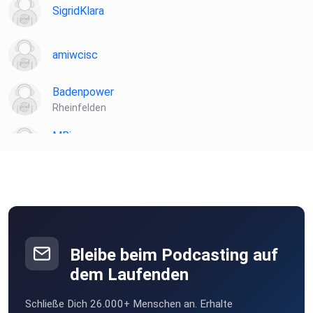
SigridKlara
amiwcisc
Badenpower
Rheinfelden
MRiggs
Kandel
ChrisClaudie
Münstermaifeld
Guppie210
Ostfildern
Bleibe beim Podcasting auf
plotzks
dem Laufenden
Muster
Schließe Dich 26.000+ Menschen an. Erhalte