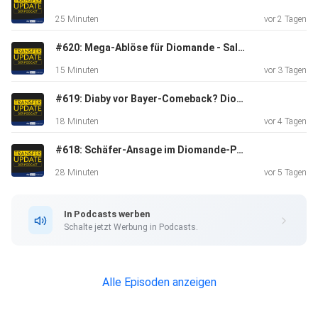
Quetant wechselt zu Werder Bremen 25:40 Need for
25 Minuten
vor 2 Tagen
Speed TU-Edition:
Herold, Rapp und Reitz 26:30 El Mala Update
#620: Mega-Ablöse für Diomande - Salah-Hype in Istanbul - Arsenals 85-Mio-Deal | Transfer Update Express
15 Minuten
vor 3 Tagen
#619: Diaby vor Bayer-Comeback? Diomande-Deal rückt näher! Ebimbe zu Schalke? | Transfer Update Express
18 Minuten
vor 4 Tagen
#618: Schäfer-Ansage im Diomande-Poker - Bayern streicht vier Stars - S04-Deal geplatzt | Transfer Update
28 Minuten
vor 5 Tagen
In Podcasts werben
Schalte jetzt Werbung in Podcasts.
Alle Episoden anzeigen