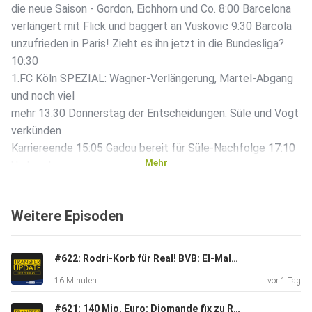
die neue Saison - Gordon, Eichhorn und Co. 8:00 Barcelona
verlängert mit Flick und baggert an Vuskovic 9:30 Barcola
unzufrieden in Paris! Zieht es ihn jetzt in die Bundesliga?
10:30
1.FC Köln SPEZIAL: Wagner-Verlängerung, Martel-Abgang
und noch viel
mehr 13:30 Donnerstag der Entscheidungen: Süle und Vogt
verkünden
Karriereende 15:05 Gadou bereit für Süle-Nachfolge 17:10
Mehr
Umbruch
bei Salzburg: Schuster vor Abgang 18:00 Analyse: Terzic x
Bilbao
Weitere Episoden
19:15 Das ist David Affengruber 20:45 Irre Forderung von
Real Fans:
Petition für Mbappe Abgang 23:15 Xabi Alonso
#622: Rodri-Korb für Real! BVB: El-Mala-Poker geht weiter - Bayer 04 will Diaby | Transfer Update Express
Wunschkandidat bei
16 Minuten
vor 1 Tag
Chelsea 23:45 Gruda-Leihe endet: Wie es jetzt weiter geht
24:55
#621: 140 Mio. Euro: Diomande fix zu Real - RB holt Asllani - PL-Klub heiß auf Nmecha | Transfer Update