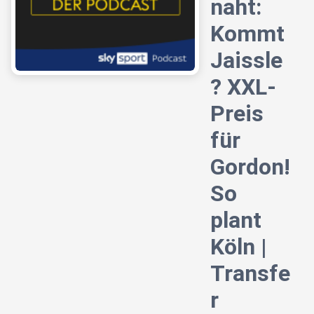
naht:
Kommt
Jaissle
? XXL-
Preis
für
Gordon!
So
plant
Köln |
Transfe
r