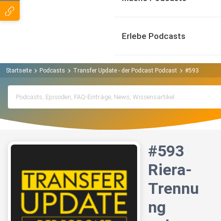
Erlebe Podcasts
Startseite
Podcasts
Transfer Update - der Podcast Podcast
#593 Riera-T
#593
Riera-
Trennu
ng