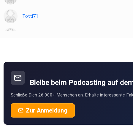
Totti71
zbuocvck
berd21
Dieter72
Münster
Bleibe beim Podcasting auf de
dr6tbi7u
Schließe Dich 26.000+ Menschen an. Erhalte interessante Fak
Nürnberg
Max1223
Zur Anmeldung
ocnm71og