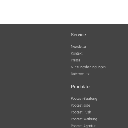
Service
Newsletter
Kontakt
Presse
Nutzungsbedingungen
Datenschutz
Produkte
Podcast-Beratung
Podcast-Jobs
Podcast-Push
Podcast-Werbung
Podcast-Agentur