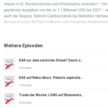
massiv in KI, Rechenzentren und Infrastruktur investiert – mit
geplanten Ausgaben von bis zu 1,1 Billionen USD bis 2027 – 
auch die Skepsis: Rekord-Cashbestände bei Berkshire Hathawa
historisch hoher Buffett-Indikator und steigende Anleiherend
senden Warnsignale. Auch Europa bleibt spannend: Der DAX s
dem Ausbruch, während Infineon und Siemens von der KI-Wel
profitieren. Gleichzeitig kämpft Siemens Healthineers mit
Weitere Episoden
Kostensteigerungen, Zöllen und Währungseffekten. Ist das K
der Startschuss für die nächste Rally – oder nähern wir uns ei
gefährlichen Überbewertung? #Kriegsende #IranKonflikt #Bö
DAX vor dem nächsten Schub? Deutz als neuer Rüstungs-Profiteur | Rheinmetall, Telekom & Gold im Fokus
#Nasdaq #S&P500 #DAX #Aktien #KI #TechAktien #Halblei
6 Minuten
#Investieren #Finanzen #Börsennews #Wirtschaft #ETF
DAX auf Rekordkurs: Palantir explodiert, SpaceX vor den Zahlen & Gold vor dem nächsten Ausbruch?
7 Minuten
Trade der Woche: LONG auf Rheinmetall – Neue Rekordjagd nach DAX-Allzeithoch?
6 Minuten