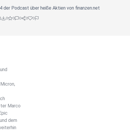
 der Podcast über heiße Aktien von finanzen.net
0
0
0
0
0
 und
 Micron,
och
ster Marco
Epic
 und dem
eiterhin