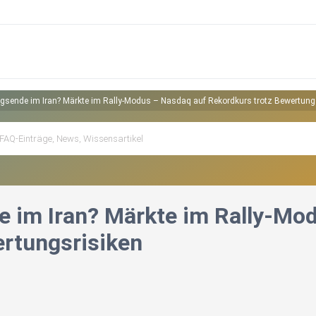
egsende im Iran? Märkte im Rally-Modus – Nasdaq auf Rekordkurs trotz Bewertung
e im Iran? Märkte im Rally-Mo
ertungsrisiken