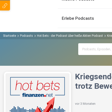
Erlebe Podcasts
Startseite
Podcasts
Hot Bets - der Podcast über heiße Aktien Podcast
Kri
Kriegsend
trotz Bew
vor 3 Monaten