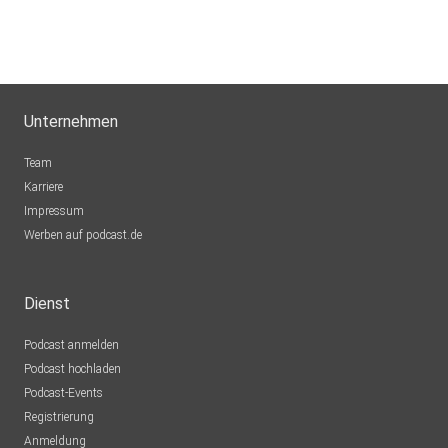
Unternehmen
Team
Karriere
Impressum
Werben auf podcast.de
Dienst
Podcast anmelden
Podcast hochladen
Podcast-Events
Registrierung
Anmeldung