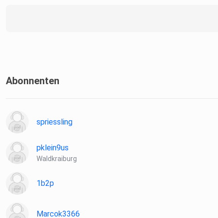
Abonnenten
spriessling
pklein9us
Waldkraiburg
1b2p
Marcok3366