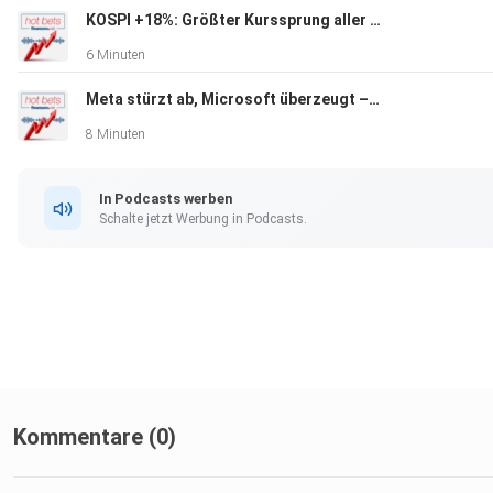
KOSPI +18%: Größter Kurssprung aller Zeiten! KI-Euphorie, Hedgefonds-Schock & DAX vor dem Allzeithoch
6 Minuten
Meta stürzt ab, Microsoft überzeugt – Siemens Energy jetzt die große Kaufchance? | Adidas crasht nach Zahlen!
8 Minuten
In Podcasts werben
Schalte jetzt Werbung in Podcasts.
Kommentare (0)