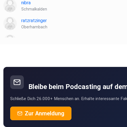
nibra
Schmalkalden
ratzratzinger
Oberhambach
o4gyhw7w
qrbzg5mn
Chanbgn
Königstein
Bleibe beim Podcasting auf de
Icemann64
Schließe Dich 26.000+ Menschen an. Erhalte interessante Fak
BERGISCH GLADBACH
blx8vrjn
Zur Anmeldung