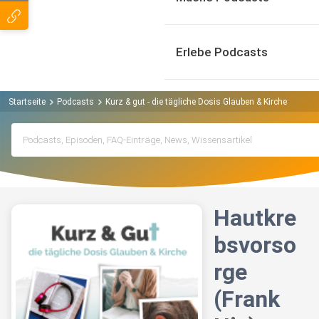
Erlebe Podcasts
Startseite
Podcasts
Kurz & gut - die tägliche Dosis Glauben & Kirche Podcas
Hautkre
bsvorso
rge
(Frank