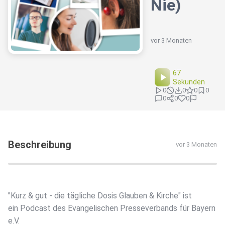
Nie)
vor 3 Monaten
67
Sekunden
0
0
0
0
0
0
0
Beschreibung
vor 3 Monaten
"Kurz & gut - die tägliche Dosis Glauben & Kirche" ist
ein Podcast des Evangelischen Presseverbands für Bayern
e.V.