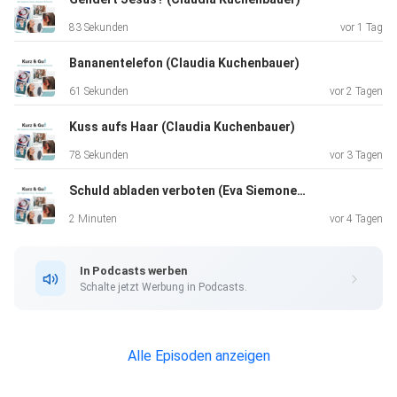
83 Sekunden
vor 1 Tag
Bananentelefon (Claudia Kuchenbauer)
61 Sekunden
vor 2 Tagen
Kuss aufs Haar (Claudia Kuchenbauer)
78 Sekunden
vor 3 Tagen
Schuld abladen verboten (Eva Siemoneit-Wanke)
Unsere allgemeinen Datenschutzrichtlinien finden Sie unter
https://art19.com/privacy. Die Datenschutzrichtlinien für
2 Minuten
vor 4 Tagen
Kalifornien sind unter
https://art19.com/privacy#do-not-sell-my-info abrufbar.
In Podcasts werben
Schalte jetzt Werbung in Podcasts.
Alle Episoden anzeigen