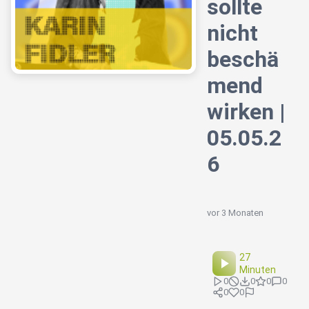
sollte
nicht
beschä
mend
wirken |
05.05.2
6
vor 3 Monaten
27
Minuten
0
0
0
0
0
0