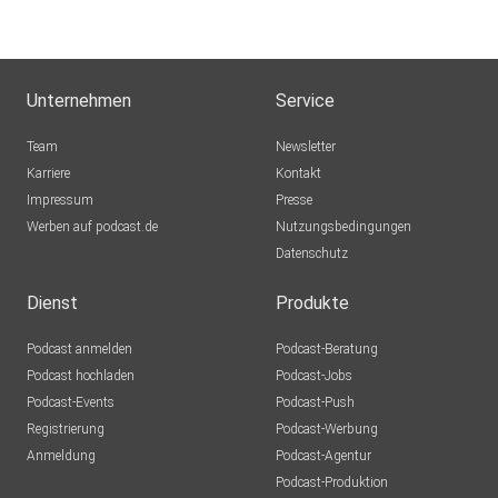
Unternehmen
Service
Team
Newsletter
Karriere
Kontakt
Impressum
Presse
Werben auf podcast.de
Nutzungsbedingungen
Datenschutz
Dienst
Produkte
Podcast anmelden
Podcast-Beratung
Podcast hochladen
Podcast-Jobs
Podcast-Events
Podcast-Push
Registrierung
Podcast-Werbung
Anmeldung
Podcast-Agentur
Podcast-Produktion