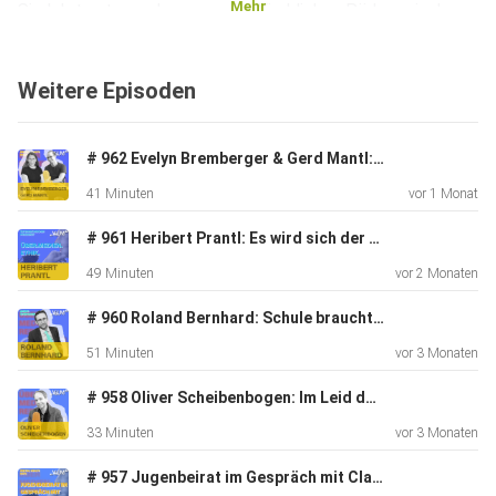
Mehr
Sie lehrt unter anderem an der Kirchlichen Pädagogischen
Hochschule Wien/Niederösterreich und ist Vorsitzende des
Niederösterreichischen Landesverbandes für
Weitere Episoden
Psychotherapie.
# 962 Evelyn Bremberger & Gerd Mantl: Postvention ist Prävention | 26.06.26
41 Minuten
vor 1 Monat
Teilnahme am Symposium | Programm des Symposiums |
Kontaktdaten
# 961 Heribert Prantl: Es wird sich der Journalismus durchsetzen, der durch Maschinen nicht ersetzbar ist | 01.06.26
zu Hilfseinrichtungen
49 Minuten
vor 2 Monaten
# 960 Roland Bernhard: Schule braucht viel mehr Persönlichkeitsbildung | 06.05.26
für weitere Infos folgen Sie uns auf vsum.tv oder:
51 Minuten
vor 3 Monaten
# 958 Oliver Scheibenbogen: Im Leid des Handyverzichts rücken die Schüler näher zusammen | 04.05.26
@vsum.tv auf Instagram, TikTok oder
33 Minuten
vor 3 Monaten
Facebook
# 957 Jugenbeirat im Gespräch mit Claudia Bauer: Gesundheit sollte man ganzheitlich sehen | 03.05.26
@vsum_tv auf Twitter